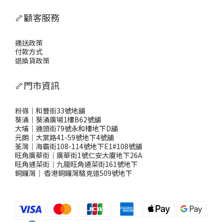
🦴顧客服務
運送政策
付款方式
退換貨政策
🦴門市資訊
粉嶺｜和豐街33號地舖
葵涌｜葵涌廣場1樓B62號舖
大埔｜運頭街79號永和樓地下D舖
元朗｜大棠路41-59號地下4號舖
荃灣｜海霸街108-114號地下E1#108號舖
旺角廣華街｜廣華街1號仁安大廈地下26A
旺角通菜街｜九龍旺角通菜街161號地下
銅鑼灣
｜
香港銅鑼灣駱克道509號地下