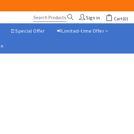
Sign in
Cart(0)
⏰Special Offer
📢Limited-time Offer
on