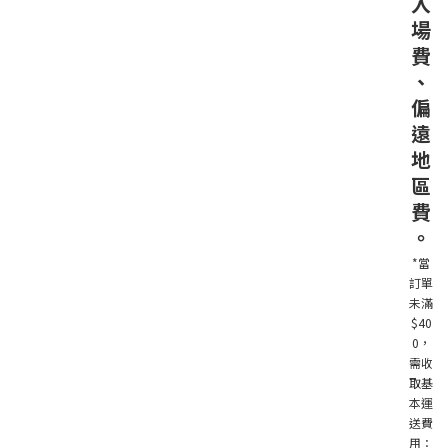
入
場
費
、
偏
遠
地
區
費
。
*當
訂單
未滿
$40
0，
需收
取基
本運
送費
用：