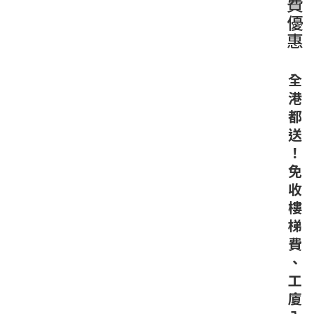
費
優
惠
全
港
都
送
！
免
收
樓
梯
費
、
工
廈