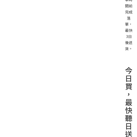
間前
完成
落
單，
最快
3日
後送
貨。
今
日
買
，
最
快
聽
日
送