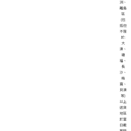
洲、
離島
區
(包
括但
不限
於:
大
澳、
塘
福、
長
沙、
梅
窩、
貝澳
等)
以上
送貨
地區
於當
日截
單時