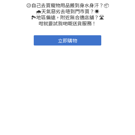
😥自己去買寵物用品搬到身水身汗？📦
🌧️天氣惡劣去唔到門市買？☀️
🏞地區偏遠，附近無合適店舖？🛣
咁就要試我哋嘅送貨服務！
立即購物