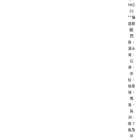
HK$
55
**偏
遠範
圍:
西
貢、
清水
灣、
石
澳、
赤
柱、
愉景
灣、
馬
灣、
長
洲、
南丫
島及
坪