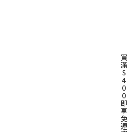
買
滿
$
4
0
0
即
享
免
運