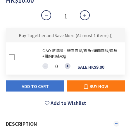
HK$10.00
Buy Together and Save More
(At most 1 item(s))
CIAO 貓濕糧．雞肉肉絲/鰹魚+雞肉肉絲/扇貝
+雞胸肉絲40g
SALE HK$9.00
ADD TO CART
BUY NOW
Add to Wishlist
DESCRIPTION