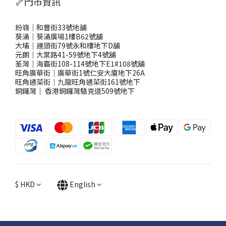
🦴門市資訊
粉嶺｜和豐街33號地舖
葵涌｜葵涌廣場1樓B62號舖
大埔｜運頭街79號永和樓地下D舖
元朗｜大棠路41-59號地下4號舖
荃灣｜海霸街108-114號地下E1#108號舖
旺角廣華街｜廣華街1號仁安大廈地下26A
旺角通菜街｜九龍旺角通菜街161號地下
銅鑼灣
｜
香港銅鑼灣駱克道509號地下
$
HKD
English