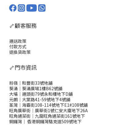
🦴顧客服務
運送政策
付款方式
退換貨政策
🦴門市資訊
粉嶺｜和豐街33號地舖
葵涌｜葵涌廣場1樓B62號舖
大埔｜運頭街79號永和樓地下D舖
元朗｜大棠路41-59號地下4號舖
荃灣｜海霸街108-114號地下E1#108號舖
旺角廣華街｜廣華街1號仁安大廈地下26A
旺角通菜街｜九龍旺角通菜街161號地下
銅鑼灣
｜
香港銅鑼灣駱克道509號地下