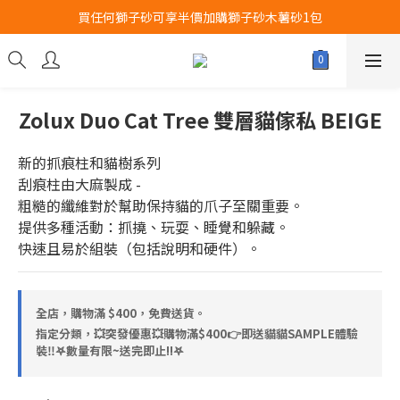
買任何獅子砂可享半價加購獅子砂木薯砂1包
Airbuggy 全線現貨8折！立即點擊火速搶購
Airbuggy 全線現貨8折！立即點擊火速搶購
Zolux Duo Cat Tree 雙層貓傢私 BEIGE
新的抓痕柱和貓樹系列
刮痕柱由大麻製成 - 
粗糙的纖維對於幫助保持貓的爪子至關重要。
提供多種活動：抓撓、玩耍、睡覺和躲藏。
快速且易於組裝（包括說明和硬件）。
全店，購物滿 $400，免費送貨。
指定分類，💥突發優惠💥購物滿$400👉即送貓貓SAMPLE體驗
裝‼️𖤐數量有限~送完即止!!𖤐