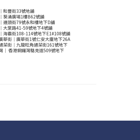
｜和豐街33號地舖
｜葵涌廣場1樓B62號舖
｜運頭街79號永和樓地下D舖
｜大棠路41-59號地下4號舖
｜海霸街108-114號地下E1#108號舖
廣華街｜廣華街1號仁安大廈地下26A
通菜街｜九龍旺角通菜街161號地下
灣
｜
香港銅鑼灣駱克道509號地下