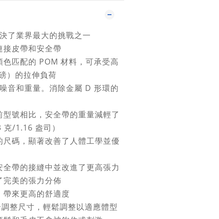
」解決了業界最大的挑戰之一
連接皮帶和安全帶
色匹配的 POM 材料，可承受高
0 磅）的拉伸負荷
減少噪音和重量。消除金屬 D 形環的
前型號相比，安全帶的重量減輕了
 克/1.16 盎司）
的尺碼，顯著改善了人體工學並優
安全帶的接縫中並改進了更高張力
了完美的張力分佈
，帶來更高的舒適度
 閉合調整尺寸，輕鬆調整以適應體型