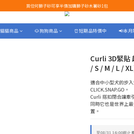
買任何獅子砂可享半價加購獅子砂木薯砂1包
Airbuggy 全線現貨8折！立即點擊火速搶購
Airbuggy 全線現貨8折！立即點擊火速搶購
貓貓商品
🐶狗狗商品
⏰短期品特價中
📢本
Curli 3D緊
/ S / M / L / XL
適合中小型犬的步入
CLICK.SNAP.GO。 
Curli 搭扣閉合
同時它也是世界上最
置。
至
08/31 16:00
截止
指