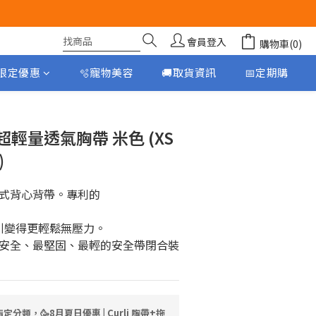
會員登入
購物車(0)
月限定優惠
🫧寵物美容
🚚取貨資訊
📅定期購
立即購買
貼 超輕量透氣胸帶 米色 (XS
)
式背心背帶。專利的 
讓牽引變得更輕鬆無壓力。
安全、最堅固、最輕的安全帶閉合裝
定分類，🥳8月夏日優惠 | Curli 胸帶+拖