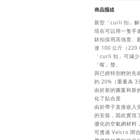
商品描述
新型「curli 扣
現在可以用一隻手
錶扣採用高強度、顏
達 100 公斤（22
「curli 扣」可
「喀」聲。
與已經特別輕的先
約 20%（重量為 33
由於新的圖案和新
化了貼合度
由於帶子直接嵌入
的安裝，因此實現
優化的空氣網材料
可透過 Velcro