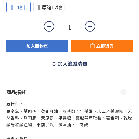
‖1罐‖
‖原箱12罐‖
加入購物車
立即購買
加入追蹤清單
商品描述
原材料：
吞拿魚、蟹肉棒、葵花籽油、胺基酸、牛磺酸、加工木薯澱粉、天
然香料、瓜爾膠、黃原膠、果寡糖、蔓越莓萃取物、著色劑、乾燥
酵母發酵產物、車前子殼、微藻油、L-肉鹼
保證分析值：