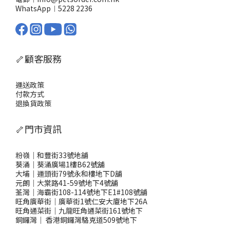
WhatsApp︱
5228 2236
🦴顧客服務
運送政策
付款方式
退換貨政策
🦴門市資訊
粉嶺｜和豐街33號地舖
葵涌｜葵涌廣場1樓B62號舖
大埔｜運頭街79號永和樓地下D舖
元朗｜大棠路41-59號地下4號舖
荃灣｜海霸街108-114號地下E1#108號舖
旺角廣華街｜廣華街1號仁安大廈地下26A
旺角通菜街｜九龍旺角通菜街161號地下
銅鑼灣
｜
香港銅鑼灣駱克道509號地下