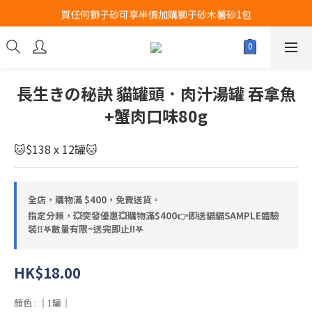
買任何獅子砂可享半價加購獅子砂木薯砂1包
Airbuggy 全線現貨8折！立即點擊火速搶購
Airbuggy 全線現貨8折！立即點擊火速搶購
長生きの秘訣 貓罐頭．肉汁湯罐 吞拿魚
+蟹肉口味80g
🐱$138 x 12罐🐱
全店，購物滿 $400，免費送貨。
指定分類，💥突發優惠💥購物滿$400👉即送貓貓SAMPLE體驗
裝‼️𖤐數量有限~送完即止!!𖤐
HK$18.00
顏色
: ‖1罐‖