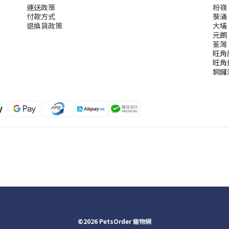
運送政策
粉嶺
付款方式
葵涌
退換貨政策
大埔
元朗
荃灣
旺角
旺角
銅鑼
©2026 PetsOrder 寵物網