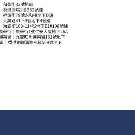
｜和豐街33號地舖
｜葵涌廣場1樓B62號舖
｜運頭街79號永和樓地下D舖
｜大棠路41-59號地下4號舖
｜海霸街108-114號地下E1#108號舖
廣華街｜廣華街1號仁安大廈地下26A
通菜街｜九龍旺角通菜街161號地下
灣
｜
香港銅鑼灣駱克道509號地下