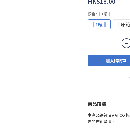
HK$18.00
顏色
: ‖1罐‖
‖1罐‖
‖原箱
加入購物車
商品描述
本產品為符合AAFCO
需的均衡營養。