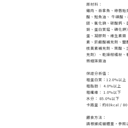
原材料：
雞肉、吞拿魚、綠唇貽
酸、鮭魚油、 牛磺酸
鎂、氯化鈉、碳酸鈣、
銅、蛋白質錳、碘化鉀
蛋、凝膠劑、維生素類
素、菸鹼酸補充劑、鹽
核黃素補充劑、葉酸、生
充劑）、乾燥柑橘粉、
微細藻類油
保證分析值：
粗蛋白質：12.0%以上
粗脂肪： 4.0%以上
粗纖維： 1.0%以下
水分： 85.0%以下
卡路里：約83kcal / 80
餵食方法：
請根據成貓體重，參照