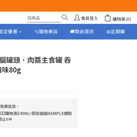
會員登入
購物車(0)
月限定優惠
🫧寵物美容
🚚取貨資訊
📅定期購
立即購買
 貓罐頭．肉醬主食罐 吞
味80g
，免費送貨。
💥購物滿$400👉即送貓貓SAMPLE體驗
止!!𖤐