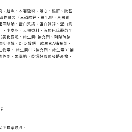
貝、鮭魚、木薯澱粉、雞心、雞肝、胺基
、礦物質類（三磷酸鈣、氯化鉀、蛋白質
亞硒酸鈉、蛋白質鐵、蛋白質鋅、蛋白質
）、小麥粉、天然香料、液態巴氏殺菌全
（氯化膽鹼、維生素E補充劑、硝酸硫胺
酸吡哆醇、D-泛酸鈣、維生素A補充劑、
物素、 維生素B12補充劑、維生素D3補
著色劑、果寡糖、乾燥酵母菌發酵產物、
 g
以下標準餵食。