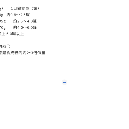
g）
1日餵食量（罐）
0g
約0.8～2.5罐
35g
約2.5～4.0罐
70g
約4.0～6.0罐
以上
6.0罐以上
的兩倍
餵食成貓的約2~3倍份量