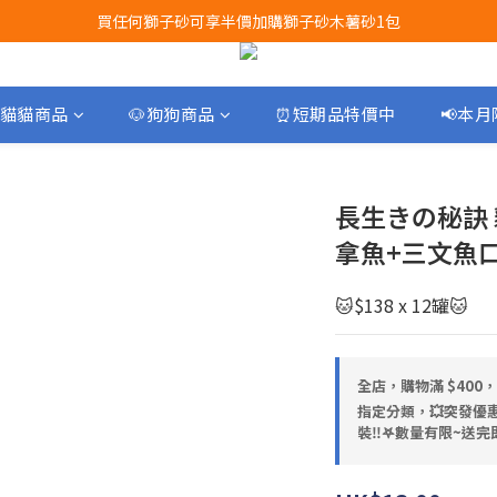
買任何獅子砂可享半價加購獅子砂木薯砂1包
Airbuggy 全線現貨8折！立即點擊火速搶購
Airbuggy 全線現貨8折！立即點擊火速搶購
貓貓商品
🐶狗狗商品
⏰短期品特價中
📢本
長生きの秘訣
拿魚+三文魚口
🐱$138 x 12罐🐱
全店，購物滿 $400
指定分類，💥突發優惠
裝‼️𖤐數量有限~送完即