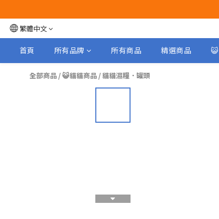
繁體中文
首頁
所有品牌
所有商品
精選商品

全部商品
/
😺貓貓商品
/
貓貓濕糧．罐頭