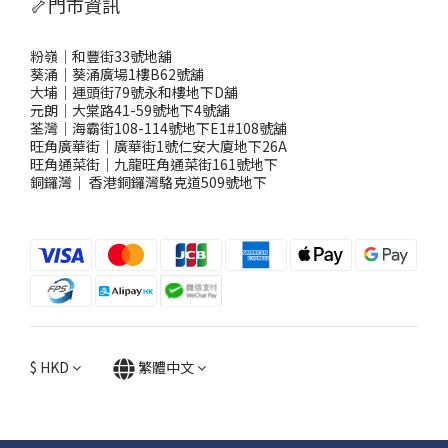
🦴門市資訊
粉嶺｜和豐街33號地舖
葵涌｜葵涌廣場1樓B62號舖
大埔｜運頭街79號永和樓地下D舖
元朗｜大棠路41-59號地下4號舖
荃灣｜海霸街108-114號地下E1#108號舖
旺角廣華街｜廣華街1號仁安大廈地下26A
旺角通菜街｜九龍旺角通菜街161號地下
銅鑼灣
｜
香港銅鑼灣駱克道509號地下
$
HKD
繁體中文