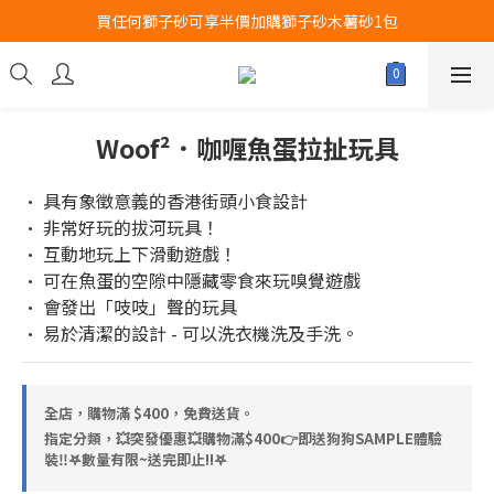
買任何獅子砂可享半價加購獅子砂木薯砂1包
Airbuggy 全線現貨8折！立即點擊火速搶購
Airbuggy 全線現貨8折！立即點擊火速搶購
Woof²．咖喱魚蛋拉扯玩具
• 具有象徵意義的香港街頭小食設計
• 非常好玩的拔河玩具！
• 互動地玩上下滑動遊戲！
• 可在魚蛋的空隙中隱藏零食來玩嗅覺遊戲
• 會發出「吱吱」聲的玩具
• 易於清潔的設計 - 可以洗衣機洗及手洗。
全店，購物滿 $400，免費送貨。
指定分類，💥突發優惠💥購物滿$400👉即送狗狗SAMPLE體驗
裝‼️𖤐數量有限~送完即止!!𖤐