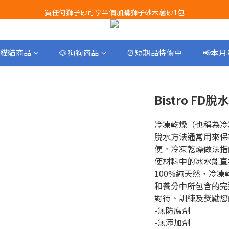
買任何獅子砂可享半價加購獅子砂木薯砂1包
Airbuggy 全線現貨8折！立即點擊火速搶購
Airbuggy 全線現貨8折！立即點擊火速搶購
貓貓商品
🐶狗狗商品
⏰短期品特價中
📢本
Bistro FD
冷凍乾燥（也稱為冷凍乾燥
脫水方法通常用來保
便。冷凍乾燥做法指
使材料中的冰水能直
100%純天然，冷
和養分中所包含的完
對待、訓練及獎勵您
-無防腐劑
-無添加劑