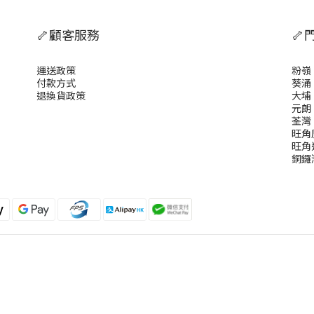
🦴顧客服務
🦴
運送政策
粉嶺
付款方式
葵涌
退換貨政策
大埔
元朗
荃灣
旺角
旺角
銅鑼