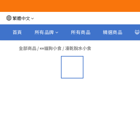
繁體中文
首頁
所有品牌
所有商品
精選商品

全部商品
/
🍬貓狗小食
/
凍乾脫水小食