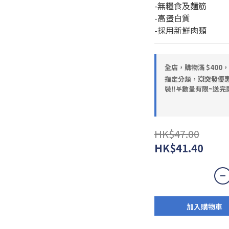
-無糧食及麵筋
-高蛋白質
-採用新鮮肉類
全店，購物滿 $400
指定分類，💥突發優惠
裝‼️𖤐數量有限~送完即
HK$47.00
HK$41.40
加入購物車