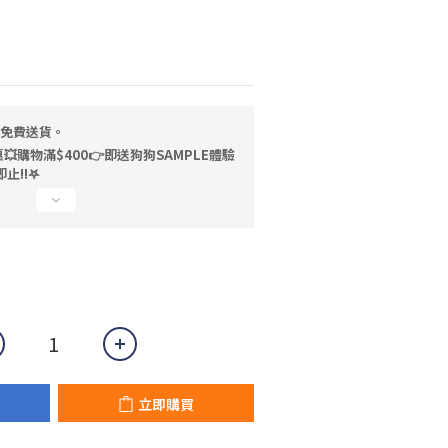
，免費送貨。
💥購物滿$400👉即送狗狗SAMPLE體驗
止!!𖤐
立即購買