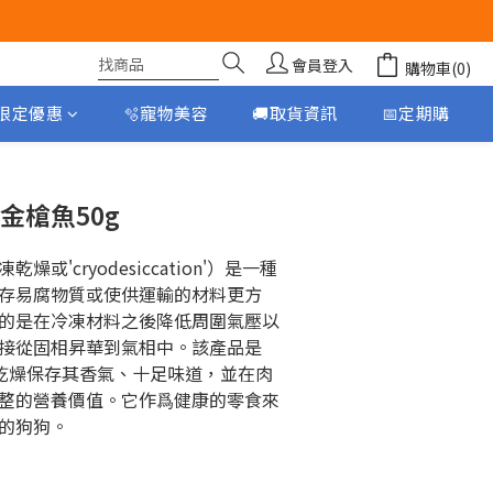
會員登入
購物車(0)
月限定優惠
🫧寵物美容
🚚取貨資訊
📅定期購
立即購買
脫水金槍魚50g
或'cryodesiccation'）是一種
存易腐物質或使供運輸的材料更方
的是在冷凍材料之後降低周圍氣壓以
接從固相昇華到氣相中。該產品是
凍乾燥保存其香氣、十足味道，並在肉
整的營養價值。它作爲健康的零食來
的狗狗。