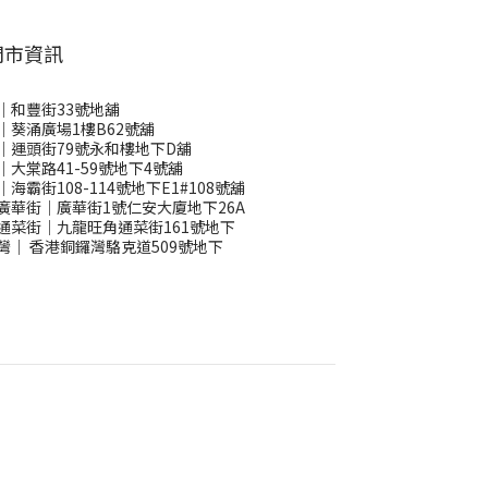
門市資訊
｜和豐街33號地舖
｜葵涌廣場1樓B62號舖
｜運頭街79號永和樓地下D舖
｜大棠路41-59號地下4號舖
｜海霸街108-114號地下E1#108號舖
廣華街｜廣華街1號仁安大廈地下26A
通菜街｜九龍旺角通菜街161號地下
灣
｜
香港銅鑼灣駱克道509號地下