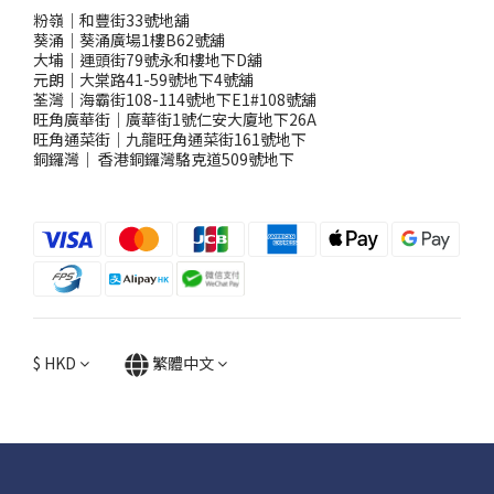
粉嶺｜和豐街33號地舖
葵涌｜葵涌廣場1樓B62號舖
大埔｜運頭街79號永和樓地下D舖
元朗｜大棠路41-59號地下4號舖
荃灣｜海霸街108-114號地下E1#108號舖
旺角廣華街｜廣華街1號仁安大廈地下26A
旺角通菜街｜九龍旺角通菜街161號地下
銅鑼灣
｜
香港銅鑼灣駱克道509號地下
$
HKD
繁體中文