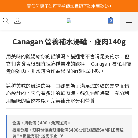
買任何獅子砂可享半價加購獅子砂木薯砂1包
Airbuggy 全線現貨8折！立即點擊火速搶購
Airbuggy 全線現貨8折！立即點擊火速搶購
Canagan 營養補水湯罐．雞肉140g
用美味的雞湯給你的貓解渴。貓通常不會喝足夠的水，但
它們會發現很難抗拒這種美味的飲料。 Canagan 湯採用慢
煮的雞肉，非常適合作為餐間的配料或小吃。
這種美味的雞湯的每一口都是為了滿足您的貓的需求而精
心設計的。它含有多汁的雞肉塊、鮪魚油和海藻，充分利
用貓咪的自然本能，完美補充水分和營養。
全店，購物滿 $400，免費送貨。
指定分類，💥突發優惠💥購物滿$400👉即送貓貓SAMPLE體驗
裝‼️𖤐數量有限~送完即止!!𖤐