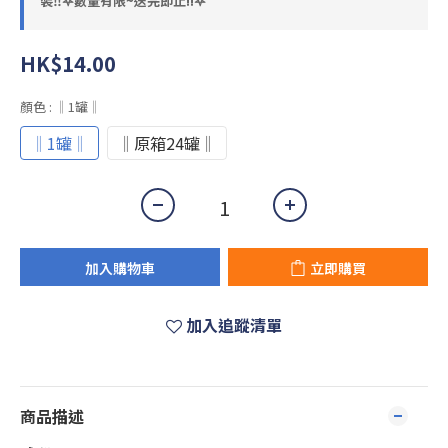
裝‼️𖤐數量有限~送完即止!!𖤐
HK$14.00
顏色
: ‖1罐‖
‖1罐‖
‖原箱24罐‖
加入購物車
立即購買
加入追蹤清單
商品描述