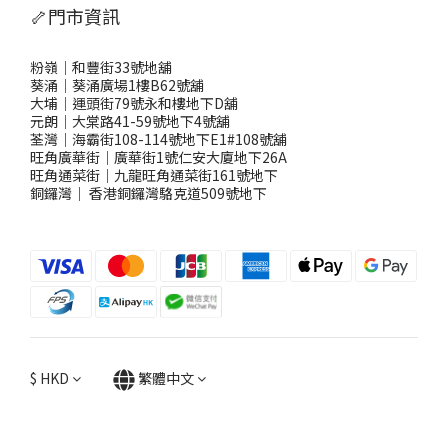
🦴門市資訊
粉嶺｜和豐街33號地舖
葵涌｜葵涌廣場1樓B62號舖
大埔｜運頭街79號永和樓地下D舖
元朗｜大棠路41-59號地下4號舖
荃灣｜海霸街108-114號地下E1#108號舖
旺角廣華街｜廣華街1號仁安大廈地下26A
旺角通菜街｜九龍旺角通菜街161號地下
銅鑼灣
｜
香港銅鑼灣駱克道509號地下
$
HKD
繁體中文