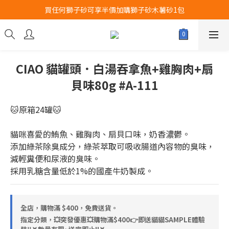
買任何獅子砂可享半價加購獅子砂木薯砂1包
Airbuggy 全線現貨8折！立即點擊火速搶購
Airbuggy 全線現貨8折！立即點擊火速搶購
CIAO 貓罐頭．白湯吞拿魚+雞胸肉+扇
貝味80g #A-111
🐱原箱24罐🐱
貓咪喜愛的鮪魚、雞胸肉、扇貝口味，奶香濃鬱。
添加綠茶除臭成分，綠茶萃取可吸收腸道內容物的臭味，
減輕糞便和尿液的臭味。
採用乳糖含量低於1%的國產牛奶製成。
全店，購物滿 $400，免費送貨。
指定分類，💥突發優惠💥購物滿$400👉即送貓貓SAMPLE體驗