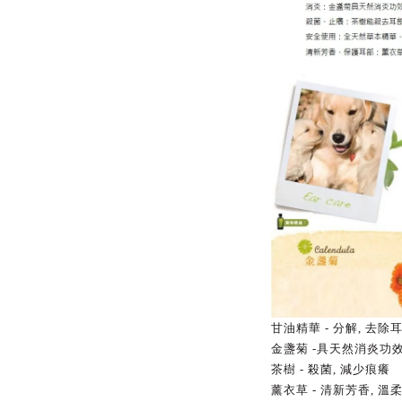
甘油精華
-
分解
,
去除
金盞菊
-
具天然消炎功
茶樹
-
殺菌
,
減少痕癢
薰衣草
-
清新芳香
,
溫