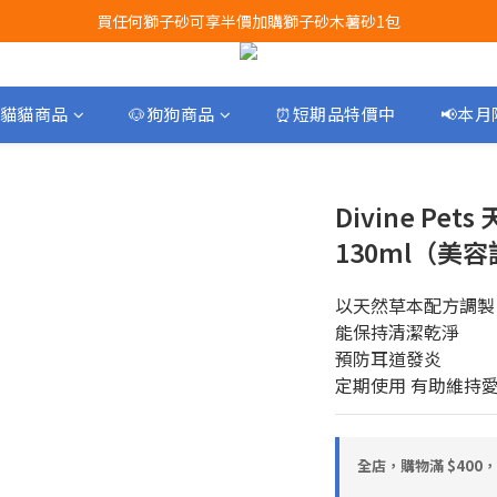
買任何獅子砂可享半價加購獅子砂木薯砂1包
Airbuggy 全線現貨8折！立即點擊火速搶購
Airbuggy 全線現貨8折！立即點擊火速搶購
貓貓商品
🐶狗狗商品
⏰短期品特價中
📢本
Divine Pe
130ml（美
以天然草本配方調製
能保持清潔乾淨
預防耳道發炎
定期使用 有助維持
全店，購物滿 $400