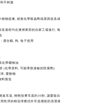
溫和不剌激
本植物提煉
,
絕無化學殺蟲劑或基因改造成
製造過程均在澳洲東部的自家工場進行
,
每
地
.
 -
適合貓
,
狗
,
兔子使用
素
或化學礦物油
醇
(
化學原料
,
可能導致過敏的防腐劑
)
地球
,
愛動物
物料製造
滴進耳道
,
輕輕按摩耳底約
30
秒
,
讓愛寵自
,
用乾淨的棉花球擦拭外耳道殘留的清潔液