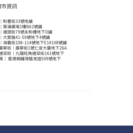
門市資訊
｜和豐街33號地舖
｜葵涌廣場1樓B62號舖
｜運頭街79號永和樓地下D舖
｜大棠路41-59號地下4號舖
｜海霸街108-114號地下E1#108號舖
廣華街｜廣華街1號仁安大廈地下26A
通菜街｜九龍旺角通菜街161號地下
灣
｜
香港銅鑼灣駱克道509號地下