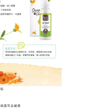
耳垢
效
柔保護耳朵健康