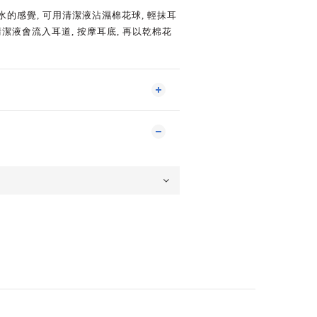
水的感覺
,
可用清潔液沾濕棉花球
,
輕抹耳
清潔液會流入耳道
,
按摩耳底
,
再以乾棉花