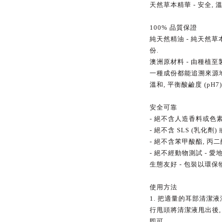
天然草本精華
-
安全
,
100%
品質保證
純天然精油
-
純天然草
份
.
澳洲原材料
-
由種植至
一種成份都能追溯來源
溫和
,
平衡酸鹼度
(pH7)
安全可靠
-
絕不含人造香料或色
-
絕不含
SLS (
乳化劑
)
-
絕不含苯甲酸酯
,
丙二
-
絕不經動物測試
-
愛
生態友好
-
包裝以環保
使用方法
1.
把適量的耳部清潔液
行甩頭將清潔液甩出後
即可
.