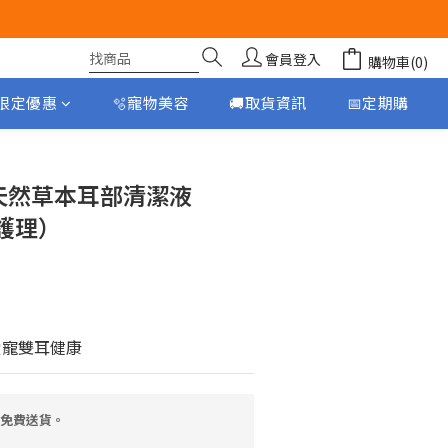
會員登入
購物車(0)
月限定優惠
🫧寵物美容
🚚取貨資訊
📅定期購
立即購買
ts 天然草本耳部清潔液
容護理）
愛寵雙耳健康
，免費送貨。