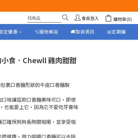
會員登入
購物車(0)
月限定優惠
🫧寵物美容
🚚取貨資訊
📅定期購
立即購買
 狗小食．Chewll 雞肉甜甜
肉包裹口香糖形狀的牛皮口香糖製
，也能愛上它，因為它不愛吃牙膏味