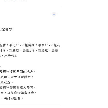
山梨糖醇
脂肪：最低1%，粗纖維：最高1%，粗灰
43%，粗脂肪：最低1%，粗纖維：最高
%，水分代謝
。
兒及寵物接觸不到的地方。
食說明，避免過量餵食。
健康狀況。
餵食寵物時應有成人陪同。
餵食，以免寵物興奮過度。
了，請諮詢獸醫。