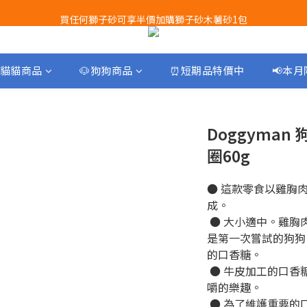
買任何獅子砂可享半價加購獅子砂木薯砂1包
Airbuggy 全線現貨8折！立即點擊火速搶購
Airbuggy 全線現貨8折！立即點擊火速搶購
貓貓商品
🐶狗狗商品
⏰短期品特價中
📢本
Doggyman
圈60g
● 這款零食以雞胸
成。
 ● 大小適中。雞胸肉口味讓這款口香糖美味可口，即使
是第一次嘗試的狗狗
的口香糖。
 ● 牛皮加工的口香糖芯確保狗狗長時間咀嚼，並享受咀
嚼的樂趣。 
 ● 為了維護重要的口腔健康，用力咀嚼口香糖可以去除