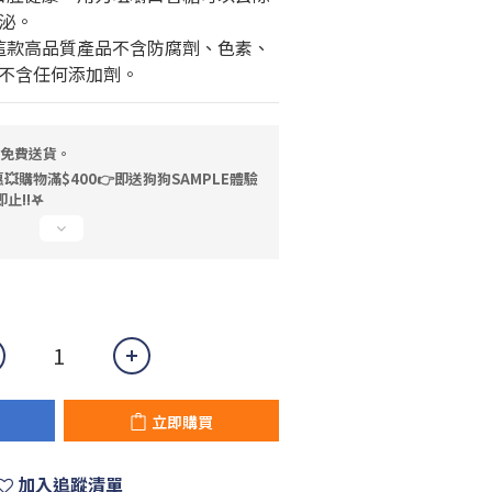
泌。 
不含任何添加劑。
，免費送貨。
💥購物滿$400👉即送狗狗SAMPLE體驗
止!!𖤐
立即購買
加入追蹤清單