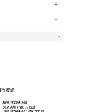
門市資訊
｜和豐街33號地舖
｜葵涌廣場1樓B62號舖
｜運頭街79號永和樓地下D舖