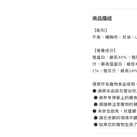
商品描述
【配料】
牛皮、雞胸肉、甘油、
【營養成分】
粗蛋白：最低43%，粗
分：最高值蛋白：最低
1%，粗灰分：最高16
僅限作為寵物食品使用
● 請將本品放在嬰幼
● 請參考標籤上的餵
● 請隨時注意寵物的
● 為安全起見，兒童
● 請在安靜的環境中
● 如果您的寵物生病