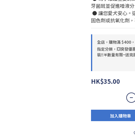
牙菌斑並促進唾液分
 ● 讓您愛犬安心。這款高品質產品不含防腐劑、色素、
固色劑或抗氧化劑，
全店，購物滿 $400
指定分類，💥突發優惠
裝‼️𖤐數量有限~送完即
HK$35.00
加入購物車