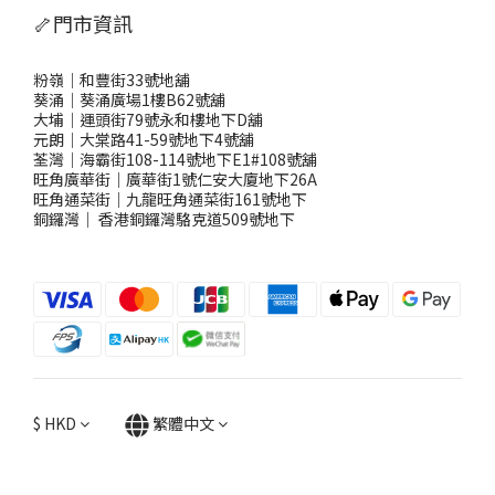
🦴門市資訊
粉嶺｜和豐街33號地舖
葵涌｜葵涌廣場1樓B62號舖
大埔｜運頭街79號永和樓地下D舖
元朗｜大棠路41-59號地下4號舖
荃灣｜海霸街108-114號地下E1#108號舖
旺角廣華街｜廣華街1號仁安大廈地下26A
旺角通菜街｜九龍旺角通菜街161號地下
銅鑼灣
｜
香港銅鑼灣駱克道509號地下
$
HKD
繁體中文