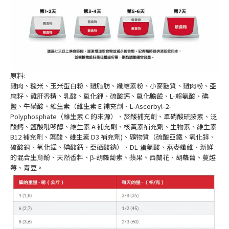
原料:
雞肉、糙米、玉米蛋白粉、雞脂肪、纖維素粉、小麥麩質、雞肉粉、亞
麻籽、雞肝香精、乳酸、氯化鉀、硫酸鈣、氯化膽鹼、L-賴氨酸、碘
鹽、牛磺酸、維生素（維生素 E 補充劑、L-Ascorbyl-2-
Polyphosphate（維生素 C 的來源）、菸酸補充劑、單硝酸硫胺素、泛
酸鈣、鹽酸吡哆醇、維生素 A 補充劑、核黃素補充劑、生物素、維生素
B12 補充劑、葉酸、維生素 D3 補充劑)、礦物質（硫酸亞鐵、氧化鋅、
硫酸銅、氧化錳、碘酸鈣、亞硒酸鈉）、DL-蛋氨酸、燕麥纖維、新鮮
的混合生育酚、天然香料、β-胡蘿蔔素、蘋果、西蘭花、胡蘿蔔、蔓越
莓、青豆。