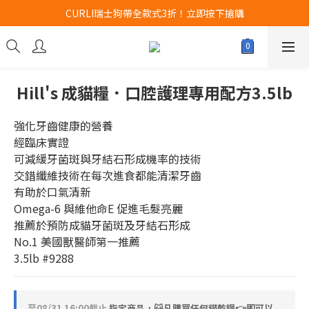
Airbuggy 全線現貨8折！立即點擊火速搶購
CURLI瑞士狗帶全款式3折！立即按下搶購
買任何獅子砂可享半價加購獅子砂木薯砂1包
Airbuggy 全線現貨8折！立即點擊火速搶購
Hill's 成貓糧．口腔護理專用配方3.5lb
強化牙齒健康的營養 
經臨床實證
可減緩牙菌斑與牙結石形成機率的技術
交錯纖維技術在每次進食都能清潔牙齒
有助於口氣清新
Omega-6 與維他命E 促進毛髮亮麗
推薦於預防成貓牙菌斑及牙結石形成
No.1 美國獸醫師第一推薦
3.5lb #9288
至
08/31 16:00
截止
指定商品，🐱凡購買任何貓乾糧👉即可以