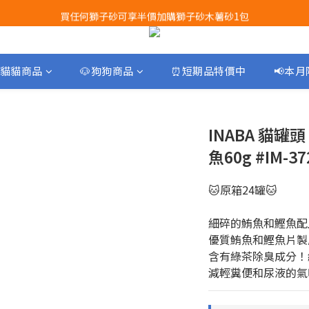
買任何獅子砂可享半價加購獅子砂木薯砂1包
Airbuggy 全線現貨8折！立即點擊火速搶購
Airbuggy 全線現貨8折！立即點擊火速搶購
貓貓商品
🐶狗狗商品
⏰短期品特價中
📢本
INABA 貓罐
魚60g #IM-37
🐱原箱24罐🐱
細碎的鮪魚和鰹魚配
優質鮪魚和鰹魚片製
含有綠茶除臭成分！
減輕糞便和尿液的氣