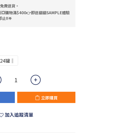
，免費送貨。
💥購物滿$400👉即送貓貓SAMPLE體驗
止!!𖤐
24罐‖
立即購買
加入追蹤清單