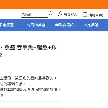
會員登入
購物車(0)
月限定優惠
🫧寵物美容
🚚取貨資訊
📅定期購
立即購買
頭．魚盛 吞拿魚+鰹魚+銀
2
上銀魚，這是您的貓咪最喜歡的。
成的罐頭食品。
綠茶萃取物吸收腸道內容物的氣味，
味。