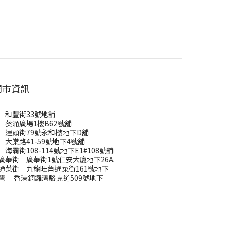
門市資訊
｜和豐街33號地舖
｜葵涌廣場1樓B62號舖
｜運頭街79號永和樓地下D舖
｜大棠路41-59號地下4號舖
｜海霸街108-114號地下E1#108號舖
廣華街｜廣華街1號仁安大廈地下26A
通菜街｜九龍旺角通菜街161號地下
灣
｜
香港銅鑼灣駱克道509號地下