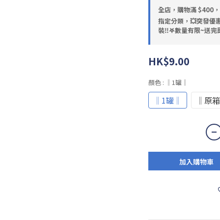
全店，購物滿 $400
指定分類，💥突發優惠
裝‼️𖤐數量有限~送完即
HK$9.00
顏色
: ‖1罐‖
‖1罐‖
‖原箱
加入購物車