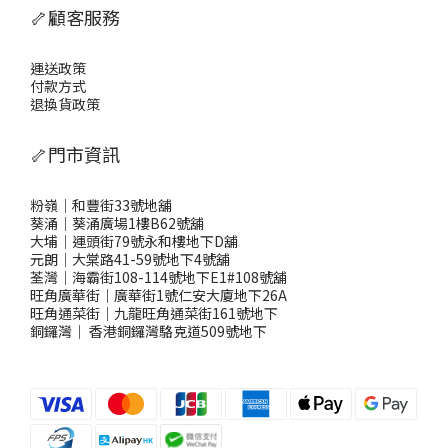
🦴顧客服務
運送政策
付款方式
退換貨政策
🦴門市資訊
粉嶺｜和豐街33號地舖
葵涌｜葵涌廣場1樓B62號舖
大埔｜運頭街79號永和樓地下D舖
元朗｜大棠路41-59號地下4號舖
荃灣｜海霸街108-114號地下E1#108號舖
旺角廣華街｜廣華街1號仁安大廈地下26A
旺角通菜街｜九龍旺角通菜街161號地下
銅鑼灣
｜
香港銅鑼灣駱克道509號地下