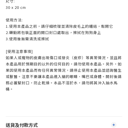
尺寸:
30 x 20 cm
使用方法:
1.使用本產品之前，請仔細梳理並清除皮毛上的纏結，鬆開它
2.轉動將包裝正面的開口封口處取出，擦拭在狗狗身上
3.使用後無需清洗或擦拭
[使用注意事項]
如果人或寵物的皮膚出現傷口或發炎（皮疹）等異常情況，並且將
本產品用於預期目的以外的任何目的，請勿使用本產品。另外，如
果因使用本產品而有任何異常情況，請停止使用本產品並諮詢醫生
或獸醫。注意不要讓本產品進入貓的眼睛、嘴巴或身體。開封後請
務必蓋緊封口，防止乾燥。本品不溶於水，請勿將其沖入抽水馬
桶。
送貨及付款方式