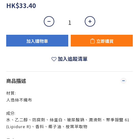
HK$33.40
加入購物車
立即購買
加入追蹤清單
商品描述
材質:
人造絲不織布
成分:
水、乙二醇、防腐劑、絲蛋白、玻尿酸鈉、潤滑劑、聚季銨鹽 61
(Lipidure R)、香料、椰子油、桉葉萃取物