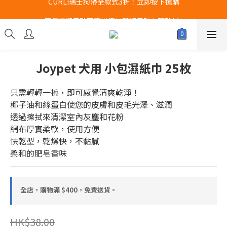
Airbuggy 全線現貨8折！立即點擊火速搶購
買任何獅子砂可享半價加購獅子砂木薯砂1包
Airbuggy 全線現貨8折！立即點擊火速搶購
Joypet 犬用 小包濕紙巾 25枚
只需輕輕一擦，即可感覺清爽乾淨！
椰子油和絲蛋白使您的皮膚和皮毛光澤、滋潤
透過擦拭來清潔室內灰塵和花粉
網布厚實柔軟，使用方便
快乾型，乾燥快，不黏膩
柔和的肥皂香味
全店，購物滿 $400，免費送貨。
HK$38.00