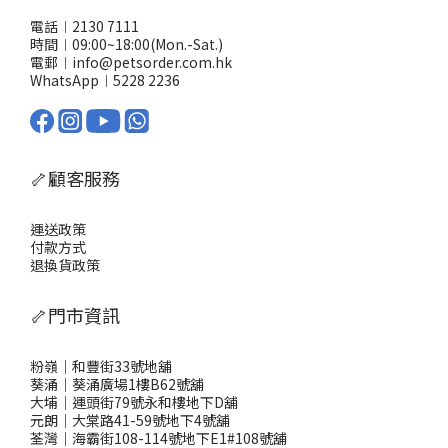
電話︱2130 7111
時間︱09:00~18:00(Mon.-Sat.)
電郵︱info@petsorder.com.hk
WhatsApp︱
5228 2236
🦴顧客服務
運送政策
付款方式
退換貨政策
🦴門市資訊
粉嶺｜和豐街33號地舖
葵涌｜葵涌廣場1樓B62號舖
大埔｜運頭街79號永和樓地下D舖
元朗｜大棠路41-59號地下4號舖
荃灣｜海霸街108-114號地下E1#108號舖