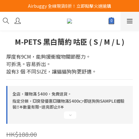
Airbuggy 全線現貨8折！立即點擊火速搶購
Airbuggy 全線現貨8折！立即點擊火速搶購
CURLI瑞士狗帶全款式3折！立即按下搶購
買任何獅子砂可享半價加購獅子砂木薯砂1包
M-PETS 黑白簡約 咕臣 ( S / M / L )
Airbuggy 全線現貨8折！立即點擊火速搶購
厚度有9CM，能夠援衝寵物關節壓力。
可拆洗。容易拆出。
設有3 個 不同SIZE，讓貓貓狗狗更舒適。
全店，購物滿 $400，免費送貨。
指定分類，💥突發優惠💥購物滿$400👉即送狗狗SAMPLE體驗
裝‼️𖤐數量有限~送完即止!!𖤐
HK$188.00