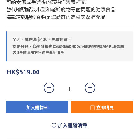
可給受傷或手術後的寵物作營養補充
替代罐頭解決小型和老齡寵物牙齒問題的健康食品
這款凍乾顆粒食物是您愛寵的高檔天然補充品
全店，購物滿 $400，免費送貨。
指定分類，💥突發優惠💥購物滿$400👉即送狗狗SAMPLE體驗
裝‼️𖤐數量有限~送完即止!!𖤐
HK$519.00
加入購物車
立即購買
加入追蹤清單