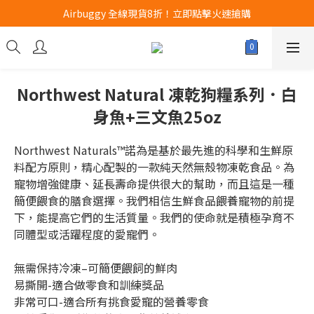
Airbuggy 全線現貨8折！立即點擊火速搶購
Airbuggy 全線現貨8折！立即點擊火速搶購
CURLI瑞士狗帶全款式3折！立即按下搶購
買任何獅子砂可享半價加購獅子砂木薯砂1包
Northwest Natural 凍乾狗糧系列．白
Airbuggy 全線現貨8折！立即點擊火速搶購
身魚+三文魚25oz
Northwest Naturals™諾為是基於最先進的科學和生鮮原
料配方原則，精心配製的一款純天然無殼物凍乾食品。為
寵物增強健康、延長壽命提供很大的幫助，而且這是一種
簡便餵食的膳食選擇。我們相信生鮮食品餵養寵物的前提
下，能提高它們的生活質量。我們的使命就是積極孕育不
同體型或活躍程度的愛寵們。
無需保持冷凍–可簡便餵飼的鮮肉
易撕開-適合做零食和訓練獎品
非常可口-適合所有挑食愛寵的營養零食