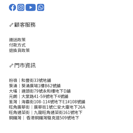
🦴顧客服務
運送政策
付款方式
退換貨政策
🦴門市資訊
粉嶺｜和豐街33號地舖
葵涌｜葵涌廣場1樓B62號舖
大埔｜運頭街79號永和樓地下D舖
元朗｜大棠路41-59號地下4號舖
荃灣｜海霸街108-114號地下E1#108號舖
旺角廣華街｜廣華街1號仁安大廈地下26A
旺角通菜街｜九龍旺角通菜街161號地下
銅鑼灣
｜
香港銅鑼灣駱克道509號地下