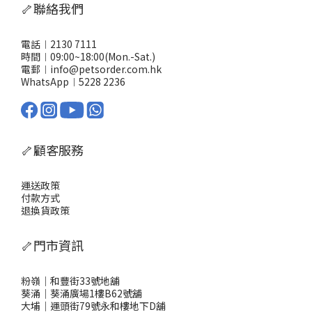
食，比較細隻或者唔咬得膠囊嘅毛孩更易接受。熱烈推薦：點解要
🦴聯絡我們
優先選用AKANE NMN健康補助食品？有NMN、益生菌、葡萄糖胺
及多種維他命，照顧毛孩全方位健康 日本製造品質有保證 對老年毛
孩更見效果：活動力提升、毛髮更靚、水腫、關節僵硬等症狀減輕
電話︱2130 7111
要寵物每日活力充沛、健康有保障，AKANE貓狗合用NMN健康補助
時間︱09:00~18:00(Mon.-Sat.)
食品 係主人嘅最佳選擇！由內到外提升毛孩質素，幫你守護佢哋每
電郵︱info@petsorder.com.hk
一日。
WhatsApp︱
5228 2236
🦴顧客服務
運送政策
付款方式
退換貨政策
🦴門市資訊
粉嶺｜和豐街33號地舖
葵涌｜葵涌廣場1樓B62號舖
大埔｜運頭街79號永和樓地下D舖