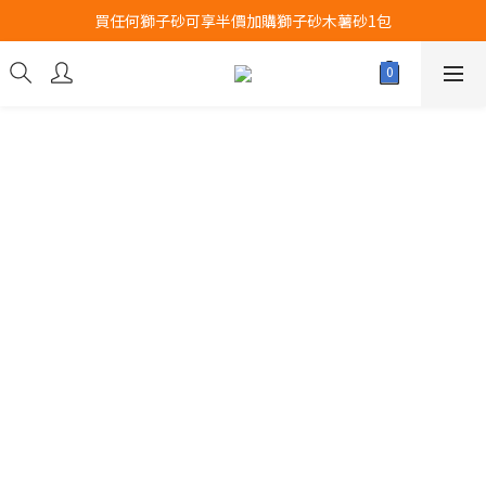
買任何獅子砂可享半價加購獅子砂木薯砂1包
Airbuggy 全線現貨8折！立即點擊火速搶購
Airbuggy 全線現貨8折！立即點擊火速搶購