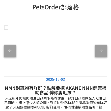
PetsOrder部落格
2025-12-03
NMN對寵物有咩好？點解要揀 AKANE NMN健康補
助食品 俾你隻毛孩？
大家近年愈嚟愈關注自己同毛孩嘅健康，都想自己嘅屋企人陪住自
己耐啲。 網上唔少人都會問，到底NMN係咩嚟？NMN對寵物有咩好
處？ 又點解要選擇AKANE 貓狗合用．NMN健康補助食品呢？簡單