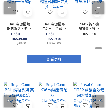
CIAO 貓濕糧 燒
CIAO 貓濕糧 軟
INABA 狗小食
軟包系列．老貓
包系列．乳酸菌
唧唧醬．雞肉
用 鰹魚+干貝
湯 鰹魚+雞肉
+牛肉果凍15g
HK$8.00 ~
HK$8.00 ~
HK$30.00
50g
+柴魚片口味
x 4支
HK$39.00
HK$39.00
40g
HK$48.00
HK$48.00
查看更多