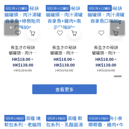
🐱$138 x 12罐🐱
🐱$138 x 12罐🐱
🐱$138 x 12罐🐱
長生きの秘訣
長生きの秘訣
長生きの秘訣
貓罐頭．肉汁湯
貓罐頭．肉汁湯
貓罐頭．肉汁湯
罐 吞拿魚+綠唇
罐 吞拿魚+雞肉
罐 吞拿魚口味
HK$18.00 ~
HK$18.00 ~
HK$18.00 ~
貽貝口味80g
+南瓜口味80g
80g
HK$138.00
HK$138.00
HK$138.00
HK$216.00
HK$192.00
HK$216.00
查看更多
🐱$39 x 6包🐱
🐱$39 x 6包🐱
🐶$100 x 5包🐶