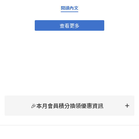
講一下 NMN係乜嘢？NMN網上有好詳細嘅解說，不過要簡單啲講
NMN補充就係幫助身體增加NAD+水平，提昇能量、抗氧化、加速新
閱讀內文
陳代謝同免疫力提升。唔單止人類，係動物身上都有正面效果。
NMN研究喺近十年好受注目，亦有唔少科學文獻支持佢嘅效益。
NMN對寵物的好處——由內到外全面提升毛孩健康狀態抗衰老、保持
查看更多
活力 隨年齡增長，貓狗身體機能會慢慢退化。NMN可以維持細胞能
量，促進新陳代謝，幫毛孩保持好嘅精神狀態，減慢老化症狀。增
強免疫力 有效提昇免疫系統，減少容易感冒、皮膚病、長期炎症嘅
可能。有助修復細胞、促進康復 動物比起人類更容易受傷或感染。
NMN有助DNA修復細胞，幫助傷口癒合、術後康復快啲(最好食前問
醫生建議)。支持關節、肌肉同整體活動力 尤其年紀大嘅貓狗，易有
關節炎、活動力減弱。NMN同AKANE貓狗NMN產品入面嘅葡萄糖胺
有助加強關節靈活，減輕痛楚、令佢哋走動自如，更加有活力。點
擊購買「AKANE」NMN健康補助食品 貓狗合用提升皮膚毛髮健康
改善皮膚質素及毛髮生長，毛孩嘅毛會更有光澤、摸落去更滑身。
點解要揀「AKANE」NMN健康補助食品？產品成份解構市面上補充
劑咁多，AKANE貓狗NMN有咩突圍之處？除咗NMN主打成份，仲有
以下亮點：乳酸菌 乳酸菌幫助消化、提升腸道健康，減少敏感、肚
痾等腸胃問題。葡萄糖胺（蝦蟹來源） 強化關節健康，同時減低炎
🎉本月會員積分換領優惠資訊
症。多種維他命B群（B1、B2、B6、B12）、維他命C 支持能量新
陳代謝、提升免疫力。鰹魚精華、磷蝦精華 及糊精、環糊精、結晶
纖維素 提供高質蛋白質、重要微量元素，維持肌肉、身體強壯。 餵
食方法簡易貼心，大小寵物都啱用建議根據重量食用：5公斤以下：
每日1粒 5~15公斤：每日2粒 15公斤以上：每日3粒 可分做一次或多
次餵食 可以將膠囊打開，之後將膠囊入面嘅粉末加入去糧食到一齊