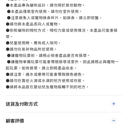
●本產品專為貓咪設計，請勿用於其他動物。
●本產品僅限室內使用，請勿在室外使用。
●注意避免人或寵物誤食碎片。如誤食，請立即就醫。
●請勿將本產品丟向人或寵物。
●依照貓咪的啃咬方式、啃咬力度或使用情況，本產品可能會損
壞。
●兒童使用時，應有成人陪同。
●請勿在易碎物品附近使用。
●讓寵物玩耍前，請務必檢查產品是否有損壞。
●讓寵物單獨玩耍可能會導致損壞或意外，因此請務必與寵物一
起玩耍，如有損壞，請立即將產品收走。
●請注意，遇水或摩擦可能會導致顏色褪色。
●請勿在靠近火源或水源的地方使用或存放。
●請將本品放在嬰幼兒及寵物接觸不到的地方。
送貨及付款方式
顧客評價