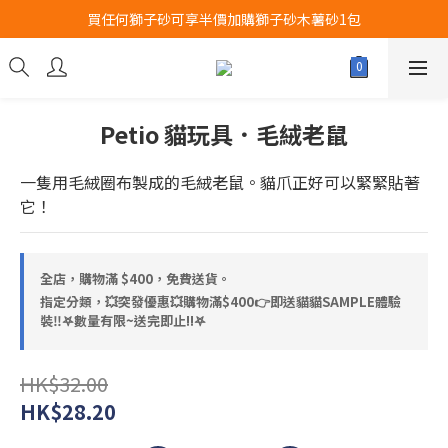
買任何獅子砂可享半價加購獅子砂木薯砂1包
Airbuggy 全線現貨8折！立即點擊火速搶購
Airbuggy 全線現貨8折！立即點擊火速搶購
Petio 貓玩具．毛絨老鼠
一隻用毛絨圈布製成的毛絨老鼠。貓爪正好可以緊緊貼著
它！
全店，購物滿 $400，免費送貨。
指定分類，💥突發優惠💥購物滿$400👉即送貓貓SAMPLE體驗
裝‼️𖤐數量有限~送完即止!!𖤐
HK$32.00
HK$28.20