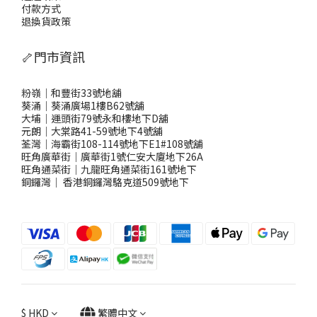
付款方式
退換貨政策
🦴門市資訊
粉嶺｜和豐街33號地舖
葵涌｜葵涌廣場1樓B62號舖
大埔｜運頭街79號永和樓地下D舖
元朗｜大棠路41-59號地下4號舖
荃灣｜海霸街108-114號地下E1#108號舖
旺角廣華街｜廣華街1號仁安大廈地下26A
旺角通菜街｜九龍旺角通菜街161號地下
銅鑼灣
｜
香港銅鑼灣駱克道509號地下
$
HKD
繁體中文