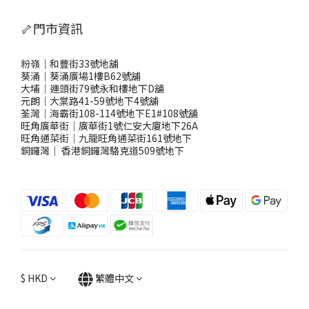
🦴門市資訊
粉嶺｜和豐街33號地舖
葵涌｜葵涌廣場1樓B62號舖
大埔｜運頭街79號永和樓地下D舖
元朗｜大棠路41-59號地下4號舖
荃灣｜海霸街108-114號地下E1#108號舖
旺角廣華街｜廣華街1號仁安大廈地下26A
旺角通菜街｜九龍旺角通菜街161號地下
銅鑼灣
｜
香港銅鑼灣駱克道509號地下
$
HKD
繁體中文