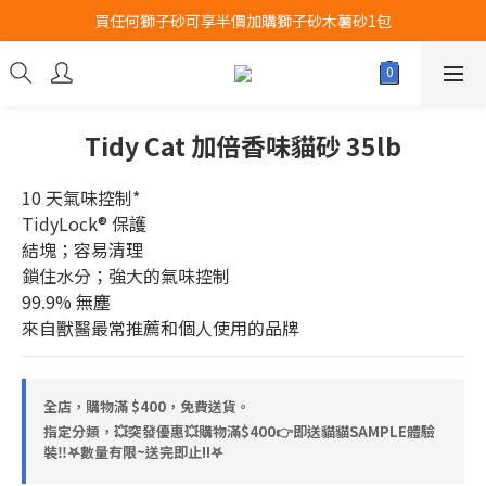
買任何獅子砂可享半價加購獅子砂木薯砂1包
Airbuggy 全線現貨8折！立即點擊火速搶購
Airbuggy 全線現貨8折！立即點擊火速搶購
Tidy Cat 加倍香味貓砂 35lb
10 天氣味控制*
TidyLock® 保護
結塊；容易清理
鎖住水分；強大的氣味控制
99.9% 無塵
來自獸醫最常推薦和個人使用的品牌
全店，購物滿 $400，免費送貨。
指定分類，💥突發優惠💥購物滿$400👉即送貓貓SAMPLE體驗
裝‼️𖤐數量有限~送完即止!!𖤐