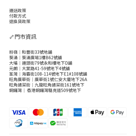
運送政策
付款方式
退換貨政策
🦴門市資訊
粉嶺｜和豐街33號地舖
葵涌｜葵涌廣場1樓B62號舖
大埔｜運頭街79號永和樓地下D舖
元朗｜大棠路41-59號地下4號舖
荃灣｜海霸街108-114號地下E1#108號舖
旺角廣華街｜廣華街1號仁安大廈地下26A
旺角通菜街｜九龍旺角通菜街161號地下
銅鑼灣
｜
香港銅鑼灣駱克道509號地下