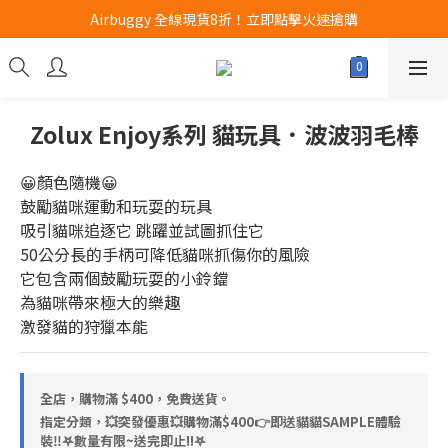
Airbuggy 全線現貨8折！立即點擊火速搶購
Airbuggy 全線現貨8折！立即點擊火速搶購
CURLI瑞士狗帶全款式3折！立即按下搶購
買任何獅子砂可享半價加購獅子砂木薯砂1包
Zolux Enjoy系列 貓玩具．波波羽毛棒
Airbuggy 全線現貨8折！立即點擊火速搶購
😀顏色隨機😀
鼓勵貓咪運動和玩耍的玩具
吸引貓咪追逐它 跳躍並試圖抓住它
50公分長的手柄可降低貓咪抓傷你的風險
它包含兩個鼓勵玩耍的小鈴鐺
為貓咪帶來極大的樂趣
激發貓的狩獵本能
全店，購物滿 $400，免費送貨。
指定分類，💥突發優惠💥購物滿$400👉即送貓貓SAMPLE體驗
裝‼️𖤐數量有限~送完即止!!𖤐