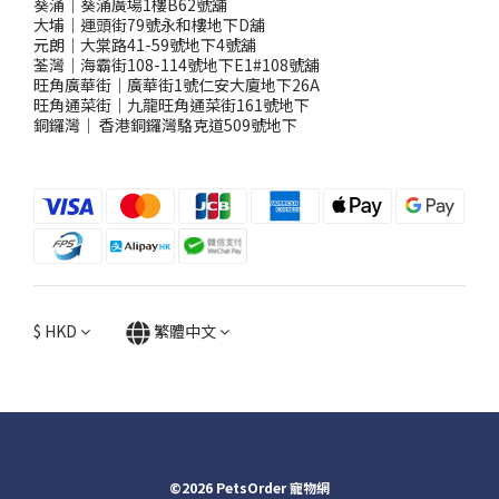
葵涌｜葵涌廣場1樓B62號舖
大埔｜運頭街79號永和樓地下D舖
元朗｜大棠路41-59號地下4號舖
荃灣｜海霸街108-114號地下E1#108號舖
旺角廣華街｜廣華街1號仁安大廈地下26A
旺角通菜街｜九龍旺角通菜街161號地下
銅鑼灣
｜
香港銅鑼灣駱克道509號地下
$
HKD
繁體中文
©2026 PetsOrder 寵物網