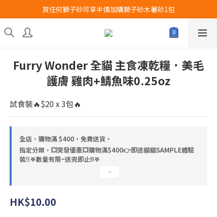
買任何獅子砂可享半價加購獅子砂木薯砂1包
Airbuggy 全線現貨8折！立即點擊火速搶購
Airbuggy 全線現貨8折！立即點擊火速搶購
Furry Wonder 全貓 主食凍乾糧．美毛
護膚 雞肉+鯖魚味0.25oz
試食裝🔥$20 x 3包🔥
全店，購物滿 $400，免費送貨。
指定分類，💥突發優惠💥購物滿$400👉即送貓貓SAMPLE體驗
裝‼️𖤐數量有限~送完即止!!𖤐
HK$10.00