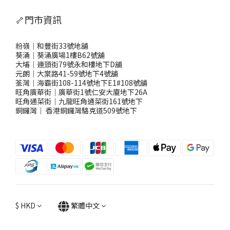
🦴門市資訊
粉嶺｜和豐街33號地舖
葵涌｜葵涌廣場1樓B62號舖
大埔｜運頭街79號永和樓地下D舖
元朗｜大棠路41-59號地下4號舖
荃灣｜海霸街108-114號地下E1#108號舖
旺角廣華街｜廣華街1號仁安大廈地下26A
旺角通菜街｜九龍旺角通菜街161號地下
銅鑼灣
｜
香港銅鑼灣駱克道509號地下
$
HKD
繁體中文