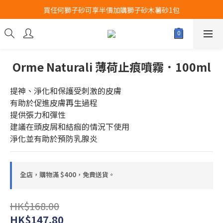
買任何獅子砂可享半價加購獅子砂木薯砂1包
Airbuggy 全線現貨8折！立即點擊火速搶購
Airbuggy 全線現貨8折！立即點擊火速搶購
Orme Naturali 薄荷止痕噴霧．100ml
提神、淨化和保護受刺激的皮膚
有助於促進皮膚再生過程
提供張力和彈性
建議在頭皮屑和結痂的情況下使用
淨化並有助於預防乳腺炎
全店，購物滿 $400，免費送貨。
HK$168.00
HK$147.80