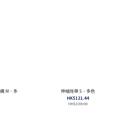
二牽繩 M．多
伸縮拖帶 S．多色
HK$121.44
HK$138.00