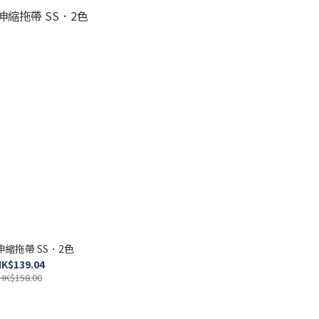
縮拖帶 SS．2色
K$139.04
HK$158.00