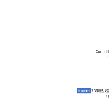
Curli
黎自瑞士~!