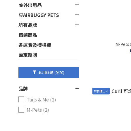
🦮外出用品
🛒AIRBUGGY PETS
所有品牌
精選商品
M-Pe
各運費及樓梯費
📅定期購
套用篩選
(0/20)
品牌
黎自瑞士~!
Tails & Me (2)
M-Pets (2)