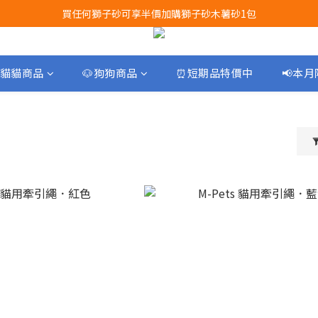
買任何獅子砂可享半價加購獅子砂木薯砂1包
Airbuggy 全線現貨8折！立即點擊火速搶購
Airbuggy 全線現貨8折！立即點擊火速搶購
貓貓商品
🐶狗狗商品
⏰短期品特價中
📢本