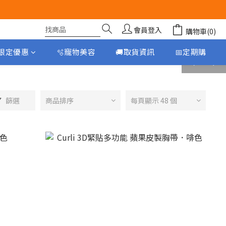
會員登入
購物車(0)
月限定優惠
🫧寵物美容
🚚取貨資訊
📅定期購
prev
next
篩選
商品排序
每頁顯示 48 個