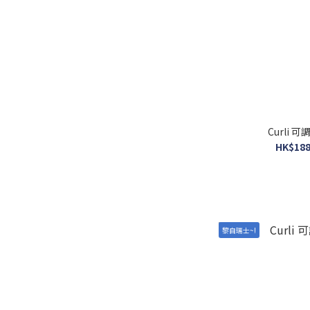
Curli
HK$188
黎自瑞士~!