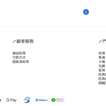
1
🦴顧客服務
🦴
運送政策
粉嶺
付款方式
葵涌
退換貨政策
大埔
元朗
荃灣
旺角
旺角
銅鑼