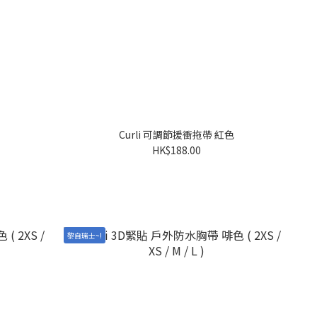
Curli 可調節援衝拖帶 紅色
HK$188.00
黎自瑞士~!