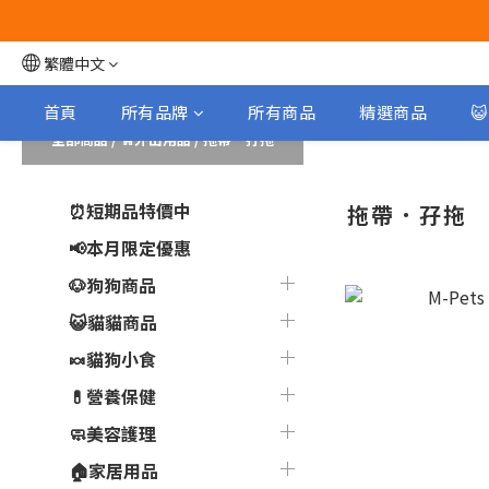
繁體中文
首頁
所有品牌
所有商品
精選商品

全部商品
/
🦮外出用品
/
拖帶．孖拖
⏰短期品特價中
拖帶．孖拖
📢本月限定優惠
🐶狗狗商品
😺貓貓商品
🍬貓狗小食
💊營養保健
🧼美容護理
🏠家居用品