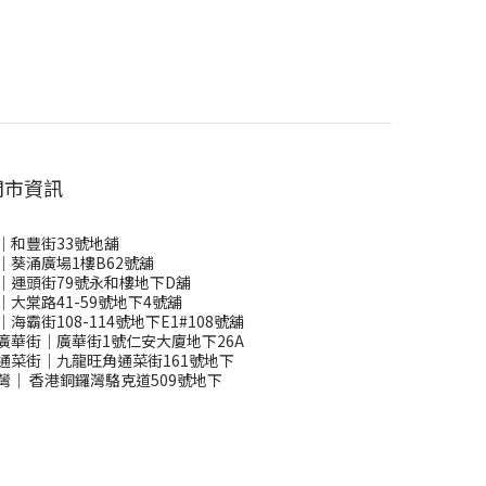
門市資訊
｜和豐街33號地舖
｜葵涌廣場1樓B62號舖
｜運頭街79號永和樓地下D舖
｜大棠路41-59號地下4號舖
｜海霸街108-114號地下E1#108號舖
廣華街｜廣華街1號仁安大廈地下26A
通菜街｜九龍旺角通菜街161號地下
灣
｜
香港銅鑼灣駱克道509號地下