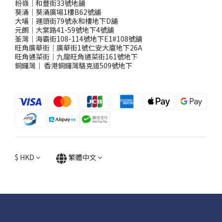
粉嶺｜和豐街33號地舖
葵涌｜葵涌廣場1樓B62號舖
大埔｜運頭街79號永和樓地下D舖
元朗｜大棠路41-59號地下4號舖
荃灣｜海霸街108-114號地下E1#108號舖
旺角廣華街｜廣華街1號仁安大廈地下26A
旺角通菜街｜九龍旺角通菜街161號地下
銅鑼灣
｜
香港銅鑼灣駱克道509號地下
$
HKD
繁體中文