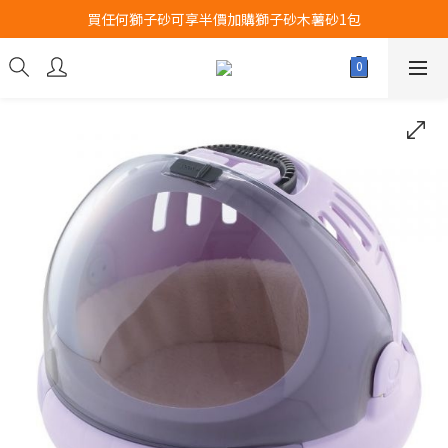
買任何獅子砂可享半價加購獅子砂木薯砂1包
Airbuggy 全線現貨8折！立即點擊火速搶購
Airbuggy 全線現貨8折！立即點擊火速搶購