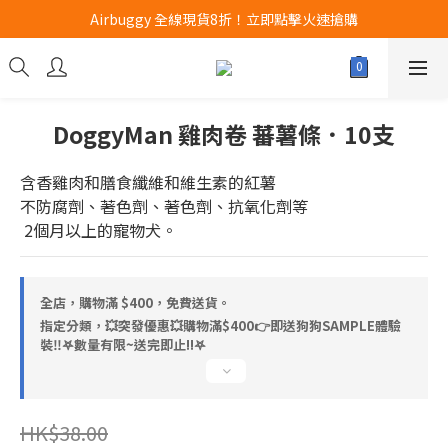
Airbuggy 全線現貨8折！立即點擊火速搶購
Airbuggy 全線現貨8折！立即點擊火速搶購
CURLI瑞士狗帶全款式3折！立即按下搶購
買任何獅子砂可享半價加購獅子砂木薯砂1包
DoggyMan 雞肉卷 蕃薯條．10支
Airbuggy 全線現貨8折！立即點擊火速搶購
含香雞肉和膳食纖維和維生素的紅薯
不防腐劑、著色劑、著色劑、抗氧化劑等
 2個月以上的寵物犬。
全店，購物滿 $400，免費送貨。
指定分類，💥突發優惠💥購物滿$400👉即送狗狗SAMPLE體驗
裝‼️𖤐數量有限~送完即止!!𖤐
HK$38.00