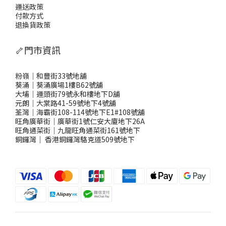
運送政策
付款方式
退換貨政策
🦴門市資訊
粉嶺｜和豐街33號地舖
葵涌｜葵涌廣場1樓B62號舖
大埔｜運頭街79號永和樓地下D舖
元朗｜大棠路41-59號地下4號舖
荃灣｜海霸街108-114號地下E1#108號舖
旺角廣華街｜廣華街1號仁安大廈地下26A
旺角通菜街｜九龍旺角通菜街161號地下
銅鑼灣
｜
香港銅鑼灣駱克道509號地下