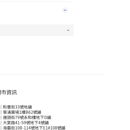
門市資訊
｜和豐街33號地舖
｜葵涌廣場1樓B62號舖
｜運頭街79號永和樓地下D舖
｜大棠路41-59號地下4號舖
｜海霸街108-114號地下E1#108號舖