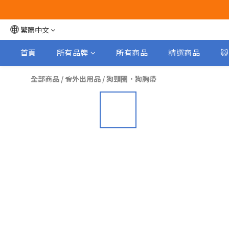
繁體中文
首頁
所有品牌
所有商品
精選商品

全部商品
/
🦮外出用品
/
狗頸圈．狗胸帶