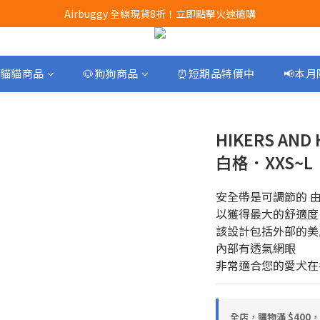
Airbuggy 全線現貨8折！立即點擊火速搶購
Airbuggy 全線現貨8折！立即點擊火速搶購
CURLI瑞士狗帶全款式3折！立即按下搶購
買任何獅子砂可享半價加購獅子砂木薯砂1包
貓貓商品
🐶狗狗商品
⏰短期品特價中
📢本
Airbuggy 全線現貨8折！立即點擊火速搶購
HIKERS AND
白格．XXS~L
安全帶是可調節的 
以獲得最大的舒適度
該設計包括外部的美
內部有透氣網眼
非常適合您的愛犬在
全店，購物滿 $400