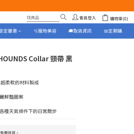
會員登入
購物車(0)
月限定優惠
🫧寵物美容
🚚取貨資訊
📅定期購
立即購買
 HOUNDS Collar 頸帶 黑
由超柔軟的材料製成
麗鮮豔圖案
各種天氣條件下的日常散步
，免費送貨。