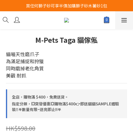
買任何獅子砂可享半價加購獅子砂木薯砂1包
Airbuggy 全線現貨8折！立即點擊火速搶購
Airbuggy 全線現貨8折！立即點擊火速搶購
M-Pets Taga 貓傢俬
貓喵天性磨爪子
為滿足捕捉和狩獵
同時磨掉老化角質
美觀 耐抓
全店，購物滿 $400，免費送貨。
指定分類，💥突發優惠💥購物滿$400👉即送貓貓SAMPLE體驗
裝‼️𖤐數量有限~送完即止!!𖤐
HK$598.00