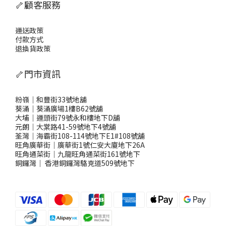
🦴顧客服務
運送政策
付款方式
退換貨政策
🦴門市資訊
粉嶺｜和豐街33號地舖
葵涌｜葵涌廣場1樓B62號舖
大埔｜運頭街79號永和樓地下D舖
元朗｜大棠路41-59號地下4號舖
荃灣｜海霸街108-114號地下E1#108號舖
旺角廣華街｜廣華街1號仁安大廈地下26A
旺角通菜街｜九龍旺角通菜街161號地下
銅鑼灣
｜
香港銅鑼灣駱克道509號地下