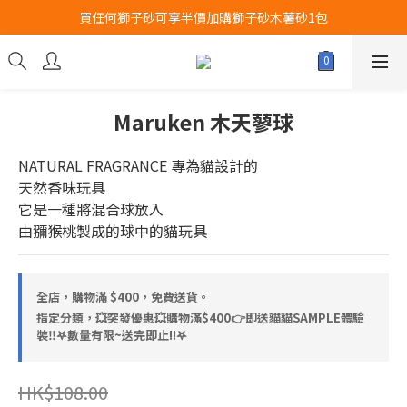
買任何獅子砂可享半價加購獅子砂木薯砂1包
Airbuggy 全線現貨8折！立即點擊火速搶購
Airbuggy 全線現貨8折！立即點擊火速搶購
Maruken 木天蓼球
NATURAL FRAGRANCE 專為貓設計的
天然香味玩具
它是一種將混合球放入
由獼猴桃製成的球中的貓玩具
全店，購物滿 $400，免費送貨。
指定分類，💥突發優惠💥購物滿$400👉即送貓貓SAMPLE體驗
裝‼️𖤐數量有限~送完即止!!𖤐
HK$108.00