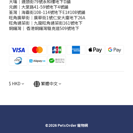
大埔｜運頭街79號永和樓地下D舖
元朗｜大棠路41-59號地下4號舖
荃灣｜海霸街108-114號地下E1#108號舖
旺角廣華街｜廣華街1號仁安大廈地下26A
旺角通菜街｜九龍旺角通菜街161號地下
銅鑼灣
｜
香港銅鑼灣駱克道509號地下
$
HKD
繁體中文
©2026 PetsOrder 寵物網