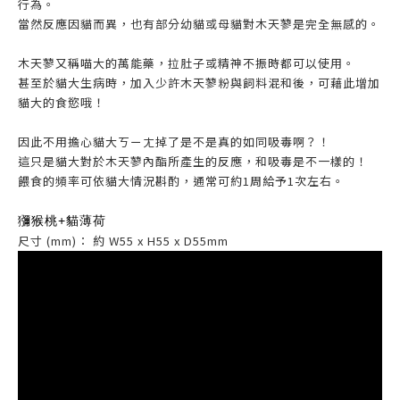
行為。
當然反應因貓而異，也有部分幼貓或母貓對木天蓼是完全無感的。
木天蓼又稱喵大的萬能藥，拉肚子或精神不振時都可以使用。
甚至於貓大生病時，加入少許木天蓼粉與飼料混和後，可藉此增加
貓大的食慾哦！
因此不用擔心貓大ㄎㄧㄤ掉了是不是真的如同吸毒啊？！
這只是貓大對於木天蓼內酯所產生的反應，和吸毒是不一樣的！
餵食的頻率可依貓大情況斟酌，通常可約1周給予1次左右。
獼猴桃+貓薄荷
尺寸 (mm)： 約 W55 x H55 x D55mm