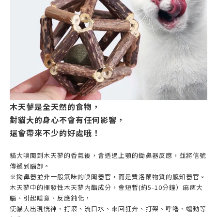
木天蓼是全天然的食物，
對貓大的身心不會有任何影響，
還會帶來不少的好處哦！
貓大嗅聞到木天蓼的香氣後，會透過上顎的鋤鼻器反應，並將信號
傳遞到腦部。
※鋤鼻器並非一般氣味的嗅聞器官，而是費洛蒙物質的感知器官。
木天蓼中的揮發性木天蓼内酯成分，會短暫(約5-10分鐘）麻痺大
腦、引起睡意、反應鈍化，
使貓大出現恍神、打滾、流口水、來回狂奔、打架、呼嚕、蠕動等