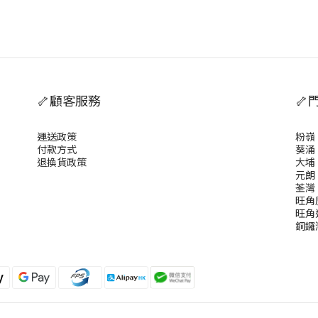
🦴顧客服務
🦴
運送政策
粉嶺
付款方式
葵涌
退換貨政策
大埔
元朗
荃灣
旺角
旺角
銅鑼