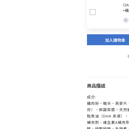
CI
+雞
加入購物車
商品描述
成分:
雞肉粉、糙米、燕麥片
存）、幹甜菜漿、天然
鮭魚油（DHA 來源）
補充劑、維生素A補充
醇、硝酸硫胺、生物素、