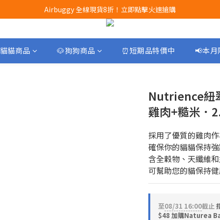
Airbuggy 全線現貨8折！立即點擊火速搶購
Airbuggy 全線現貨8折！立即點擊火速搶購
CURLI瑞士狗帶全款式3折！立即按下搶購
買任何獅子砂可享半價加購獅子砂木薯砂1包
貓貓商品
🐶狗狗商品
⏰短期品特價中
📢本
Airbuggy 全線現貨8折！立即點擊火速搶購
Nutrienc
雞肉+糙米．2.
採用了優質的雞肉作
確保你的貓貓保持強
含全穀物、天纖維和
可幫助您的貓保持健
至
08/31 16:00
截止
$48 加購Naturea 