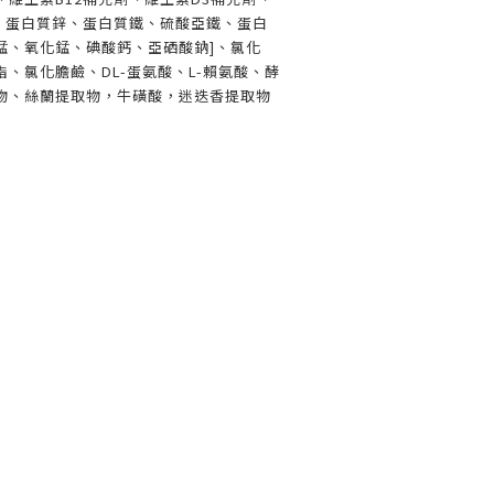
鋅、蛋白質鋅、蛋白質鐵、硫酸亞鐵、蛋白
錳、氧化錳、碘酸鈣、亞硒酸鈉]、氯化
、氯化膽鹼、DL-蛋氨酸、L-賴氨酸、酵
物、絲蘭提取物，牛磺酸，迷迭香提取物
%
%