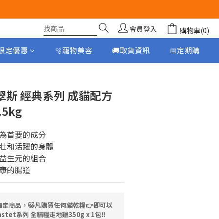
會員登入
購物車(0)
月限定優惠
🫧寵物美容
🚚取貨資訊
📅定期購
立即購買
e紐翠斯 經典系列 成貓配方
5kg
為首要的成分
壯和活躍的身體
益生元的組合
康的腸道
指定商品，🐱凡購買任何貓乾糧👉即可以
Bastet系列 全貓糧走地雞350g x 1包‼️