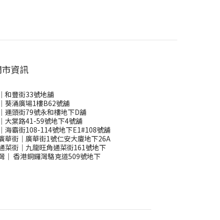
門市資訊
｜和豐街33號地舖
｜葵涌廣場1樓B62號舖
｜運頭街79號永和樓地下D舖
｜大棠路41-59號地下4號舖
｜海霸街108-114號地下E1#108號舖
廣華街｜廣華街1號仁安大廈地下26A
通菜街｜九龍旺角通菜街161號地下
灣
｜
香港銅鑼灣駱克道509號地下