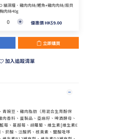
AO 貓濕糧．雞肉肉絲/鰹魚+雞肉肉絲/扇貝
胸肉絲40g
優惠價 HK$9.00
立即購買
加入追蹤清單
、青豌豆、雞肉脂肪（用混合生育酚保
雞肉香料、蛋製品、亞麻籽、啤酒酵母、
、藍莓、蔓越莓、胡蘿蔔、維生素[維生素E
劑、菸酸、泛酸鈣、核黃素、鹽酸吡哆
維生素B12補充劑、維生素D3補充劑、