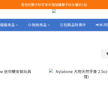
買任何獅子砂可享半價加購獅子砂木薯砂1包
Airbuggy 全線現貨8折！立即點擊火速搶購
Airbuggy 全線現貨8折！立即點擊火速搶購
貓貓商品
🐶狗狗商品
⏰短期品特價中
📢本