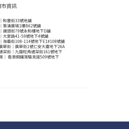
門市資訊
｜和豐街33號地舖
｜葵涌廣場1樓B62號舖
｜運頭街79號永和樓地下D舖
｜大棠路41-59號地下4號舖
｜海霸街108-114號地下E1#108號舖
廣華街｜廣華街1號仁安大廈地下26A
通菜街｜九龍旺角通菜街161號地下
灣
｜
香港銅鑼灣駱克道509號地下