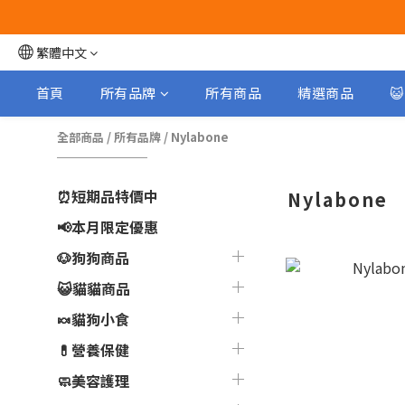
繁體中文
首頁
所有品牌
所有商品
精選商品

全部商品
/
所有品牌
/
Nylabone
⏰短期品特價中
Nylabone
📢本月限定優惠
🐶狗狗商品
😺貓貓商品
🍬貓狗小食
💊營養保健
🧼美容護理