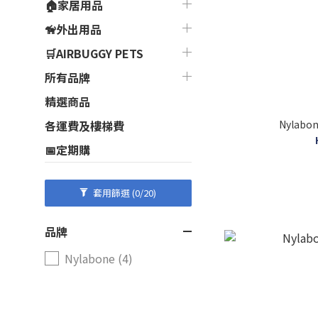
🏠家居用品
🦮外出用品
🛒AIRBUGGY PETS
所有品牌
精選商品
Nylab
各運費及樓梯費
📅定期購
套用篩選
(0/20)
品牌
Nylabone (4)