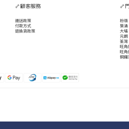
🦴顧客服務
🦴
運送政策
粉嶺
付款方式
葵涌
退換貨政策
大埔
元朗
荃灣
旺角
旺角
銅鑼