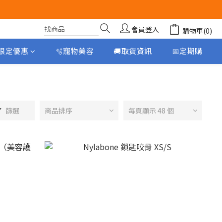
會員登入
購物車(0)
月限定優惠
🫧寵物美容
🚚取貨資訊
📅定期購
篩選
商品排序
每頁顯示 48 個