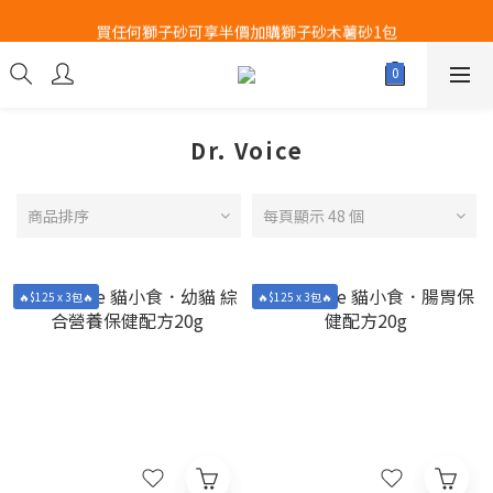
Airbuggy 全線現貨8折！立即點擊火速搶購
買任何獅子砂可享半價加購獅子砂木薯砂1包
Airbuggy 全線現貨8折！立即點擊火速搶購
Dr. Voice
商品排序
每頁顯示 48 個
🔥$125 x 3包🔥
🔥$125 x 3包🔥