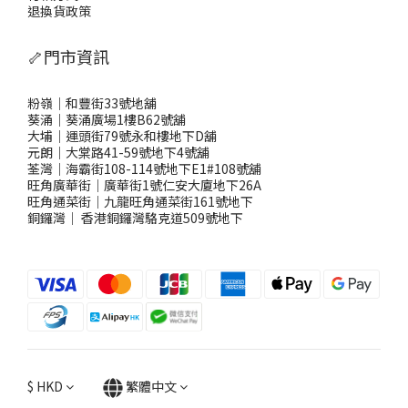
退換貨政策
🦴門市資訊
粉嶺｜和豐街33號地舖
葵涌｜葵涌廣場1樓B62號舖
大埔｜運頭街79號永和樓地下D舖
元朗｜大棠路41-59號地下4號舖
荃灣｜海霸街108-114號地下E1#108號舖
旺角廣華街｜廣華街1號仁安大廈地下26A
旺角通菜街｜九龍旺角通菜街161號地下
銅鑼灣
｜
香港銅鑼灣駱克道509號地下
$
HKD
繁體中文