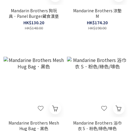
Mandarin Brothers 狗玩
Mandarine Brothers 涼墊
具．Panel Burger藏食漢堡
M
HK$130.20
HK$174.20
HK$148.00
HK$198.00
Mandarine Brothers Mesh
Mandarine Brothers 浴巾
Hug Bag．黑色
衣 S．粉色/綠色/啡色