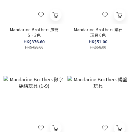
Mandarine Brothers 床窩
Mandarine Brothers 鑽石
S．3色
玩具 6色
HK$376.60
HK$51.00
HK$428.00
HK$58.00