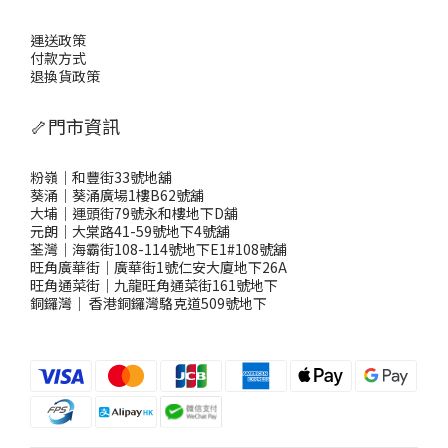
運送政策
付款方式
退換貨政策
🦴門市資訊
粉嶺｜和豐街33號地舖
葵涌｜葵涌廣場1樓B62號舖
大埔｜運頭街79號永和樓地下D舖
元朗｜大棠路41-59號地下4號舖
荃灣｜海霸街108-114號地下E1#108號舖
旺角廣華街｜廣華街1號仁安大廈地下26A
旺角通菜街｜九龍旺角通菜街161號地下
銅鑼灣
｜
香港銅鑼灣駱克道509號地下