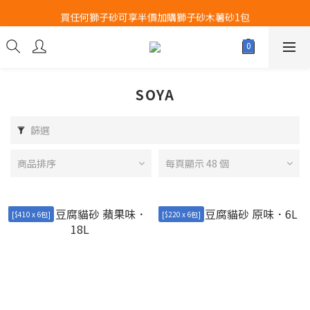
Airbuggy 全線現貨8折！立即點擊火速搶購
買任何獅子砂可享半價加購獅子砂木薯砂1包
Airbuggy 全線現貨8折！立即點擊火速搶購
SOYA
篩選
商品排序
每頁顯示 48 個
[$410 x 6包]
[$220 x 6包]