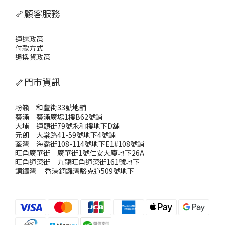
🦴顧客服務
運送政策
付款方式
退換貨政策
🦴門市資訊
粉嶺｜和豐街33號地舖
葵涌｜葵涌廣場1樓B62號舖
大埔｜運頭街79號永和樓地下D舖
元朗｜大棠路41-59號地下4號舖
荃灣｜海霸街108-114號地下E1#108號舖
旺角廣華街｜廣華街1號仁安大廈地下26A
旺角通菜街｜九龍旺角通菜街161號地下
銅鑼灣
｜
香港銅鑼灣駱克道509號地下