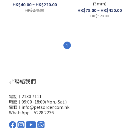
(3mm)
HK$40.00 ~ HK$220.00
HK$270.00
HK$78.00 ~ HK$410.00
HK$528.00
1
🦴聯絡我們
電話︱2130 7111
時間︱09:00~18:00(Mon.-Sat.)
電郵︱info@petsorder.com.hk
WhatsApp︱
5228 2236