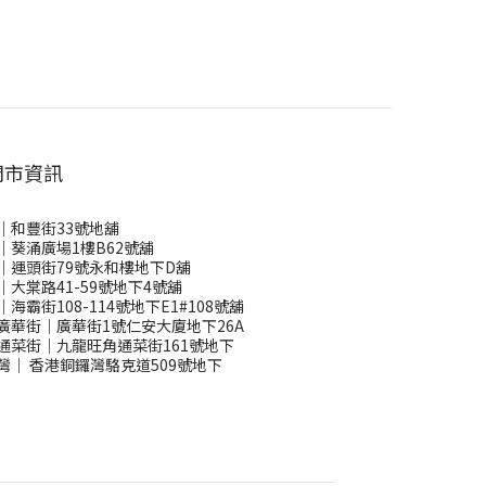
門市資訊
｜和豐街33號地舖
｜葵涌廣場1樓B62號舖
｜運頭街79號永和樓地下D舖
｜大棠路41-59號地下4號舖
｜海霸街108-114號地下E1#108號舖
廣華街｜廣華街1號仁安大廈地下26A
通菜街｜九龍旺角通菜街161號地下
灣
｜
香港銅鑼灣駱克道509號地下