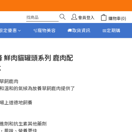
會員登入
購物車(0)
月限定優惠
🫧寵物美容
🚚取貨資訊
📅定期購
立即購買
k巔峰 鮮肉貓罐頭系列 鹿肉配
g
草飼鹿肉
和溫和的氣候為放養草飼鹿肉提供了
場上道德地飼養
進劑和抗生素其他藥劑
，風味、營養更佳