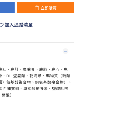
立即購買
加入追蹤清單
鹿肚、鹿肝、鷹嘴豆、鹿肺、鹿心、鹿
骨、DL-蛋氨酸、乾海帶、礦物質（硫酸
錳）氨基酸複合物、銅氨基酸複合物）、
 E 補充劑、單硝酸硫胺素、鹽酸吡哆
、葉酸）