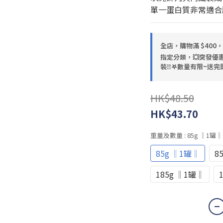
單一蛋白質非常適合
全店，購物滿 $400
指定分類，💥突發優惠
裝‼️𖤐數量有限~送完即
HK$48.50
HK$43.70
重量及數量
: 85g ‖1罐‖
85g ‖1罐‖
8
185g ‖1罐‖