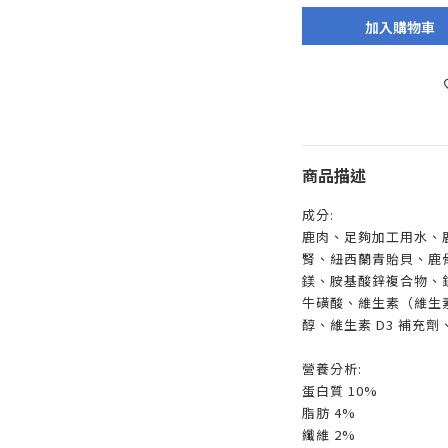
加入購物車
商品描述
成分:
鹿肉、足夠加工用水、
腎、紐西蘭青貽貝、鹿
鎂、胺基酸鋅複合物、
牛磺酸、維生素（維生素
醇、維生素 D3 補充劑
營養分析:
蛋白質 10%
脂肪 4%
纖維 2%