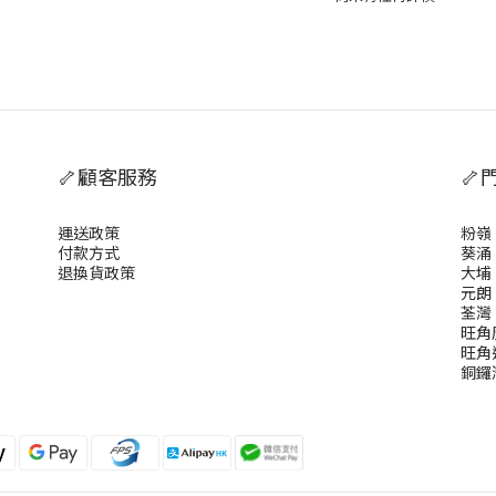
🦴顧客服務
🦴
運送政策
粉嶺
付款方式
葵涌
退換貨政策
大埔
元朗
荃灣
旺角
旺角
銅鑼