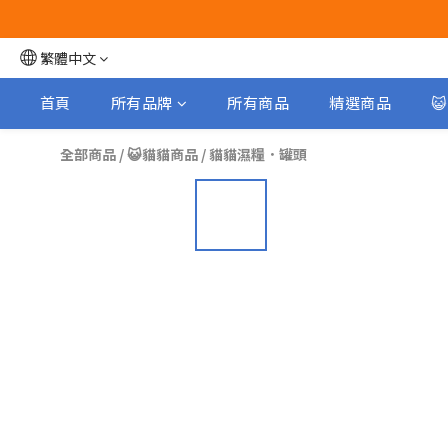
繁體中文
首頁
所有品牌
所有商品
精選商品

全部商品
/
😺貓貓商品
/
貓貓濕糧．罐頭