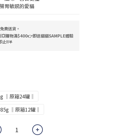
腸胃敏感的愛貓
，免費送貨。
💥購物滿$400👉即送貓貓SAMPLE體驗
止!!𖤐
5g ‖原箱24罐‖
185g ‖原箱12罐‖