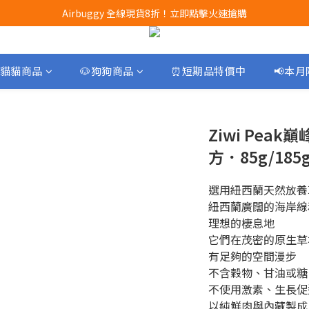
Airbuggy 全線現貨8折！立即點擊火速搶購
Airbuggy 全線現貨8折！立即點擊火速搶購
CURLI瑞士狗帶全款式3折！立即按下搶購
買任何獅子砂可享半價加購獅子砂木薯砂1包
貓貓商品
🐶狗狗商品
⏰短期品特價中
📢本
Airbuggy 全線現貨8折！立即點擊火速搶購
Ziwi Pea
方．85g/185
選用紐西蘭天然放養
紐西蘭廣闊的海岸線
理想的棲息地
它們在茂密的原生草
有足夠的空間漫步
不含穀物、甘油或糖
不使用激素、生長促
以純鮮肉與內藏製成