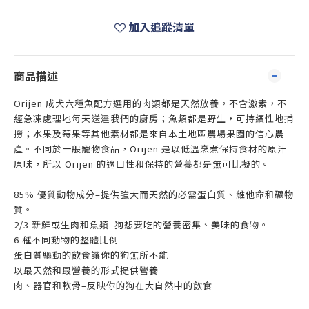
加入追蹤清單
商品描述
Orijen 成犬六種魚配方選用的肉類都是天然放養，不含激素，不
經急凍處理地每天送達我們的廚房；魚類都是野生，可持續性地捕
撈；水果及莓果等其他素材都是來自本土地區農場果園的信心農
產。不同於一般寵物食品，Orijen 是以低溫烹煮保持食材的原汁
原味，所以 Orijen 的適口性和保持的營養都是無可比擬的。
85% 優質動物成分–提供強大而天然的必需蛋白質、維他命和礦物
質。
2/3 新鮮或生肉和魚類–狗想要吃的營養密集、美味的食物。
6 種不同動物的整體比例
蛋白質驅動的飲食讓你的狗無所不能
以最天然和最營養的形式提供營養
肉、器官和軟骨–反映你的狗在大自然中的飲食