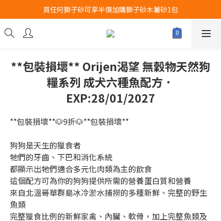
買任何獅子砂可享半價加購獅子砂木薯砂1包
Airbuggy 全線現貨8折！立即點擊火速搶購
Airbuggy 全線現貨8折！立即點擊火速搶購
**包裝損壞** Orijen渴望 無穀物天然狗
糧系列 成犬六種魚配方．
EXP:28/01/2027
**包裝損壞**🐶9折🐶**包裝損壞** 
狗狗是天生的獵食者
牠們的牙齒、下巴和消化系統
都顯示出牠們適合多元化肉類為主的飲食
這個配方可為你的狗狗提供所需的營養蛋白質和營養
來自北溫哥華群島冰冷淤水捕撈的多種新鮮、完整的野生
魚類
完整獵食比例的新鮮家禽、內臟、軟骨，加上完整魚類及