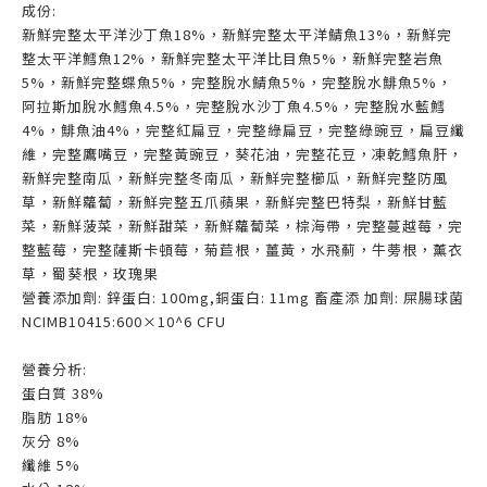
成份:
新鮮完整太平洋沙丁魚18%，新鮮完整太平洋鯖魚13%，新鮮完
整太平洋鱈魚12%，新鮮完整太平洋比目魚5%，新鮮完整岩魚
5%，新鮮完整蝶魚5%，完整脫水鯖魚5%，完整脫水鯡魚5%，
阿拉斯加脫水鱈魚4.5%，完整脫水沙丁魚4.5%，完整脫水藍鱈
4%，鯡魚油4%，完整紅扁豆，完整綠扁豆，完整綠豌豆，扁豆纖
維，完整鷹嘴豆，完整黃豌豆，葵花油，完整花豆，凍乾鱈魚肝，
新鮮完整南瓜，新鮮完整冬南瓜，新鮮完整櫛瓜，新鮮完整防風
草，新鮮蘿蔔，新鮮完整五爪蘋果，新鮮完整巴特梨，新鮮甘藍
菜，新鮮菠菜，新鮮甜菜，新鮮蘿蔔菜，棕海帶，完整蔓越莓，完
整藍莓，完整薩斯卡頓莓，菊苣根，薑黃，水飛薊，牛蒡根，薰衣
草，蜀葵根，玫瑰果
營養添加劑: 鋅蛋白: 100mg,銅蛋白: 11mg 畜產添 加劑: 屎腸球菌
NCIMB10415:600×10^6 CFU
營養分析:
蛋白質 38%
脂肪 18%
灰分 8%
纖維 5%