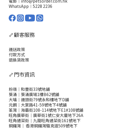
電郵︱info@petsorder.com.hk
WhatsApp︱
5228 2236
🦴顧客服務
運送政策
付款方式
退換貨政策
🦴門市資訊
粉嶺｜和豐街33號地舖
葵涌｜葵涌廣場1樓B62號舖
大埔｜運頭街79號永和樓地下D舖
元朗｜大棠路41-59號地下4號舖
荃灣｜海霸街108-114號地下E1#108號舖
旺角廣華街｜廣華街1號仁安大廈地下26A
旺角通菜街｜九龍旺角通菜街161號地下
銅鑼灣
｜
香港銅鑼灣駱克道509號地下