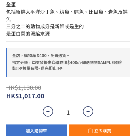
全蛋
包括新鮮太平洋沙丁魚、鯖魚、鱈魚、比目魚、岩魚及蝶
魚
三分之二的動物成分是新鮮或是生的
是蛋白質的濃縮來源
全店，購物滿 $400，免費送貨。
指定分類，💥突發優惠💥購物滿$400👉即送狗狗SAMPLE體驗
裝‼️𖤐數量有限~送完即止!!𖤐
HK$1,130.00
HK$1,017.00
加入購物車
立即購買