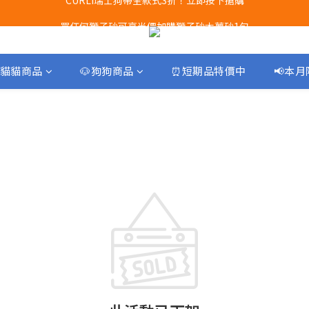
Airbuggy 全線現貨8折！立即點擊火速搶購
買任何獅子砂可享半價加購獅子砂木薯砂1包
Airbuggy 全線現貨8折！立即點擊火速搶購
貓貓商品
🐶狗狗商品
⏰短期品特價中
📢本