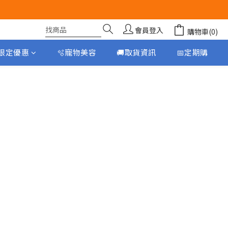
會員登入
購物車(0)
月限定優惠
🫧寵物美容
🚚取貨資訊
📅定期購