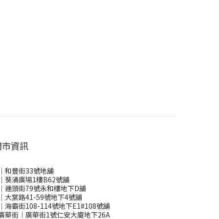
門市資訊
｜和豐街33號地舖
｜葵涌廣場1樓B62號舖
｜運頭街79號永和樓地下D舖
｜大棠路41-59號地下4號舖
｜海霸街108-114號地下E1#108號舖
廣華街｜廣華街1號仁安大廈地下26A