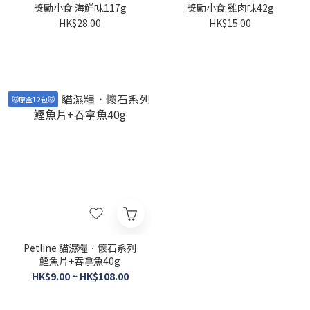
獎勵小食 海鮮味117g
獎勵小食 雞肉味42g
HK$28.00
HK$15.00
🐱原盒12包🐱
Petline 貓濕糧．懷石系列
鰹魚片+吞拿魚40g
HK$9.00 ~ HK$108.00