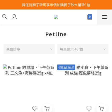
買任何獅子砂可享半價加購獅子砂木薯砂1包
Airbuggy 全線現貨8折！立即點擊火速搶購
Airbuggy 全線現貨8折！立即點擊火速搶購
Petline
商品排序
每頁顯示 48 個
🐱原盒12包🐱