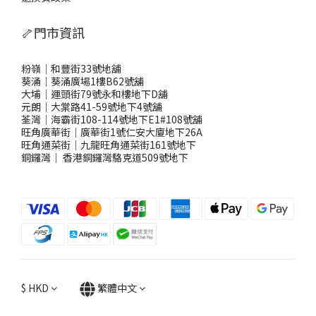
🦴門市資訊
粉嶺｜和豐街33號地舖
葵涌｜葵涌廣場1樓B62號舖
大埔｜運頭街79號永和樓地下D舖
元朗｜大棠路41-59號地下4號舖
荃灣｜海霸街108-114號地下E1#108號舖
旺角廣華街｜廣華街1號仁安大廈地下26A
旺角通菜街｜九龍旺角通菜街161號地下
銅鑼灣
｜
香港銅鑼灣駱克道509號地下
$
HKD
繁體中文