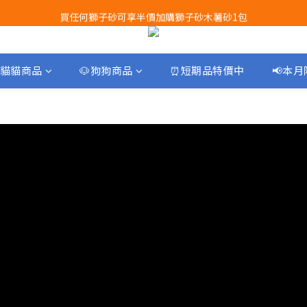
買任何獅子砂可享半價加購獅子砂木薯砂1包
Airbuggy 全線現貨8折！立即點擊火速搶購
Airbuggy 全線現貨8折！立即點擊火速搶購
貓貓商品
🐶狗狗商品
⏰短期品特價中
📢本