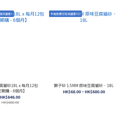
個月優惠‼️
全城熱賣😻至抵優惠!!💥
貓砂18L x 每月12包
獅子砂 1.5MM 原味豆腐貓砂．18L
期購 - 6個月】
HK$68.00 ~ HK$680.00
HK$646.00
HK$680.00