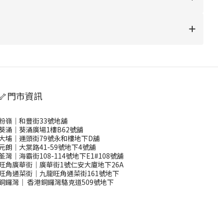
🦴門市資訊
粉嶺｜和豐街33號地舖
葵涌｜葵涌廣場1樓B62號舖
大埔｜運頭街79號永和樓地下D舖
元朗｜大棠路41-59號地下4號舖
荃灣｜海霸街108-114號地下E1#108號舖
旺角廣華街｜廣華街1號仁安大廈地下26A
旺角通菜街｜九龍旺角通菜街161號地下
銅鑼灣
｜
香港銅鑼灣駱克道509號地下