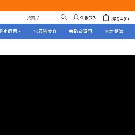
會員登入
購物車(0)
月限定優惠
🫧寵物美容
🚚取貨資訊
📅定期購