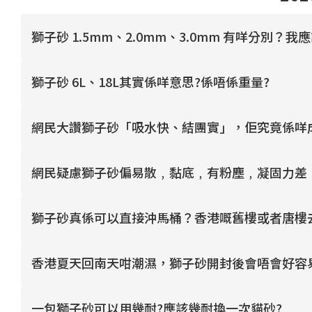
獅子砂 1.5mm、2.0mm、3.0mm 有咩分別？
獅子砂 6L、18L其實係咩意思?係唔係重量?
網民大讚獅子砂「吸水快、結團實」，佢究竟係咩
網民疑慮獅子砂偏易散﹐黏底﹐有粉塵﹐凝固力差
獅子砂真係可以直接沖馬桶？香港嘅舊樓或者唐樓
香港夏天回南天咁潮濕，獅子砂開封後會唔會好容
一包獅子砂可以用幾耐?應該幾耐換一次貓砂?