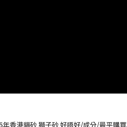
26年香港貓砂 獅子砂 好唔好/成分/最平購