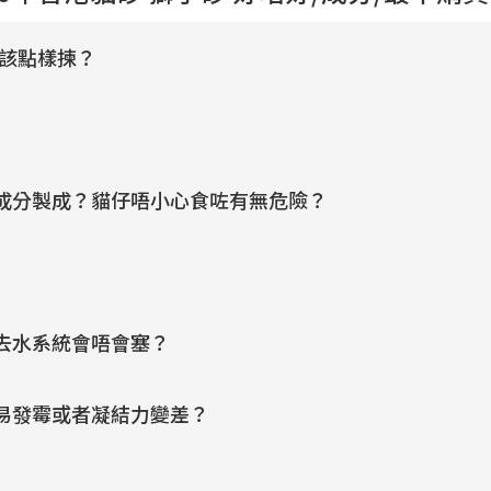
我應該點樣揀？
成分製成？貓仔唔小心食咗有無危險？
去水系統會唔會塞？
易發霉或者凝結力變差？