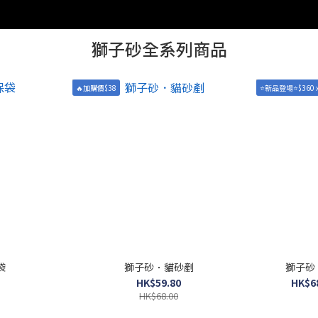
獅子砂全系列商品
🔥加購價$38
⭐新品登場⭐$360 x
袋
獅子砂．貓砂剷
獅子砂
HK$59.80
HK$68
HK$68.00