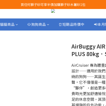
買任何獅子砂可享半價加購獅子砂木薯砂1包
Airbuggy 全線現貨8折！立即點擊火速搶購
Airbuggy 全線現貨8折！立即點擊火速搶購
貓貓商品
🐶狗狗商品
⏰短期品特價中
📢本
AirBuggy A
PLUS 80kg．S
AirCruiser 專
設計——適用於我們之
納的狗狗——其誕生
聲。它不僅僅是一種
“夥伴”，創造更多
貴時光更加舒適愉悅。 
足的休息空間，其頂
其增強的戶外功能，Ai