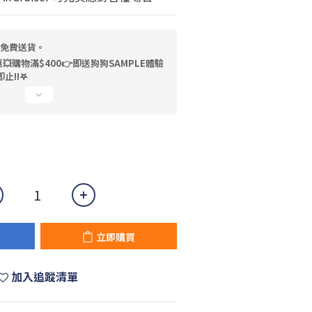
，免費送貨。
💥購物滿$400👉即送狗狗SAMPLE體驗
止!!𖤐
立即購買
加入追蹤清單