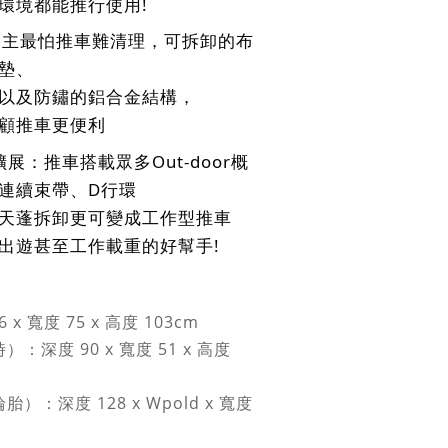
環境都能推行使用!
：飼主最怕推車難清理，可拆卸的布
墊、
以及防鏽的鋁合金結構，
顧推車更便利
多工擴展：推車搭載眾多Out-door概
連續束帶、D行環
天蓬拆卸更可變成工作型推車
出遊甚至工作載重的好幫手!
x 寬度 75 x 高度 103cm
深度 90 x 寬度 51 x 高度
：深度 128 x Wpold x 寬度