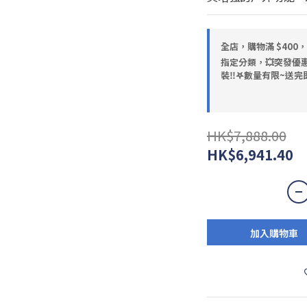
全店，購物滿 $400
指定分類，💥突發優惠
裝‼️𖤐數量有限~送完即
HK$7,888.00
HK$6,941.40
加入購物車