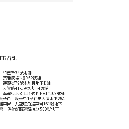
門市資訊
｜和豐街33號地舖
｜葵涌廣場1樓B62號舖
｜運頭街79號永和樓地下D舖
｜大棠路41-59號地下4號舖
｜海霸街108-114號地下E1#108號舖
廣華街｜廣華街1號仁安大廈地下26A
通菜街｜九龍旺角通菜街161號地下
灣
｜
香港銅鑼灣駱克道509號地下