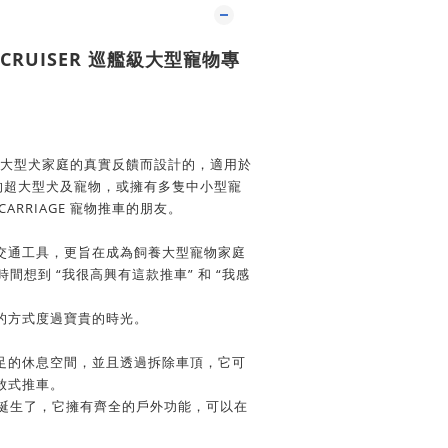
R CRUISER 巡艦級大型寵物專
是根據眾多大型犬家庭的真實反饋而設計的，適用於
上的超大型犬及寵物，或擁有多隻中小型寵
ARRIAGE 寵物推車的朋友。
交通工具，更旨在成為飼養大型寵物家庭
時間想到 “我很高興有這款推車” 和 “我感
的方式度過寶貴的時光。
足的休息空間，並且透過拆除車頂，它可
放式推車。
ER」誕生了，它擁有齊全的戶外功能，可以在