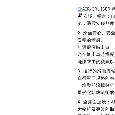
AIR-CRUISER
1. 安靜、穩定
流，遇震安穩無雜音
2.
乘坐安心、安
安穩的體感、
年邁癱瘓時出遊，
乃至於上車時搭配
能讓乘坐的寶貝以
3. 推行的滑順
自行車同規格的軸
一堆動即流暢好推
量變化始終流暢的
4. 全路面適應：AI
大輪框及專業的胎