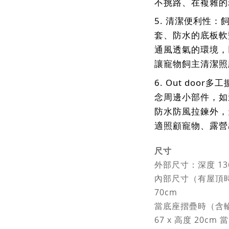
不挑路、在複雜的
5. 清潔便利性
套、防水的底板軟
通風透氣的環境，
讓寵物飼主清潔照
6. Out door
念周邊小部件，如
防水防風拉鍊外，
適照顧寵物、露營
尺寸
外部尺寸：深度 136 
內部尺寸（有屋頂時）：
70cm
當底座摺疊時（含輪胎）
67 x 高度 20cm 當