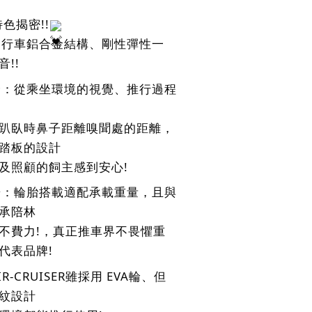
 特色揭密!!
：自行車鋁合金結構、剛性彈性一
!!
全：從乘坐環境的視覺、推行過程
趴臥時鼻子距離嗅聞處的距離，
踏板的設計
及照顧的飼主感到安心!
流暢：輪胎搭載適配承載重量，且與
承陪林
不費力!，真正推車界不畏懼重
代表品牌!
R-CRUISER雖採用 EVA輪、但
紋設計