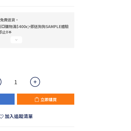
，免費送貨。
💥購物滿$400👉即送狗狗SAMPLE體驗
止!!𖤐
立即購買
加入追蹤清單