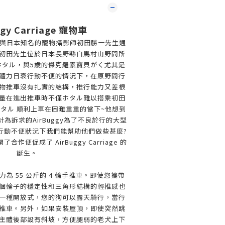
ggy Carriage 寵物車
Buggy 與日本知名的寵物攝影師初田勝一先生通
初田先生位於日本長野縣白馬村山野間所
 ホタル，與5歲的傑克羅素寶貝がく尤其是
體力日衰行動不便的情況下，在原野間行
物推車沒有扎實的結構，推行能力又差根
量在進出推車時不僅ホタル難以搭乘初田
ホタル 順利上車在困難重重的當下~他想到
為訴求的AirBuggy為了不良於行的大型
行動不便狀況下我們能幫助他們做些甚麼?
作便促成了 AirBuggy Carriage 的
誕生。
為 55 公斤的 4 輪手推車。即使您攜帶
個輪子的穩定性和三角形結構的輕推感也
一種開放式，您的狗可以露天騎行，當行
推車。另外，如果安裝屋頂，即使突然跳
主體後部設有斜坡，方便腿弱的老犬上下