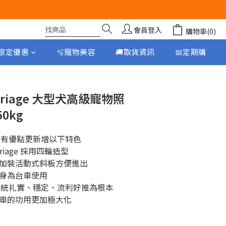
會員登入
購物車(0)
月限定優惠
🫧寵物美容
🚚取貨資訊
📅定期購
立即購買
Carriage 大型犬高級寵物照
0kg
所有優點更新增以下特色
riage 採用四輪造型
加裝活動式斜板方便進出
身為台車使用
y的傳統扎實、穩定、流利好推為根本
車的功用更加極大化