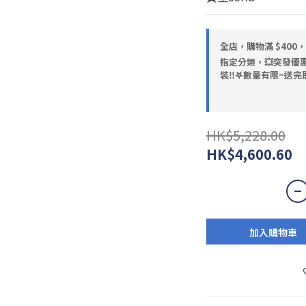
全店，購物滿 $400
指定分類，💥突發優惠
裝‼️𖤐數量有限~送完即
HK$5,228.00
HK$4,600.60
加入購物車