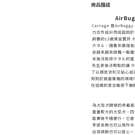
商品描述
AirBu
Carriage 是Air
力合作設計而成起因於
飼養的13歲黃金寶貝
ホタル，隨著年歲增長
走越來越來困難一般寵
本無法負荷ホタル的重
先生更無法輕鬆的讓 
了以穩定流利又貼心設計
狗狗於路面複雜的環境
在這樣的意志驅使下展開了合
為大型犬開發的承載能力
重量較大的大型犬，四
能實現平穩運行。它是
李很多時也可以用作手
出或移動也可以放心。