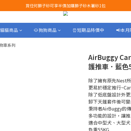
買任何獅子砂可享半價加購獅子砂木薯砂1包
Airbuggy 全線現貨8折！立即點擊火速搶購
Airbuggy 全線現貨8折！立即點擊火速搶購
貓貓商品
🐶狗狗商品
⏰短期品特價中
📢本
型寵物車系列
AirBuggy 
護推車．藍色5
除了擁有原先Nest
更易於穩定推行~Car
除了低底盤設計外更
卸下天蓬套件後可變
秉持者AirBugg
多功能的設計，讓推
適合中型犬、大型犬
負重55KG