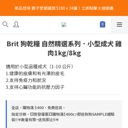
新品登場 獅子堂貓罐頭 $180 x 24罐！立即點擊火速搶購
新品登場 獅子堂貓罐頭 $180 x 24罐！立即點擊火速搶購
CURLI瑞士狗帶全款式3折！立即按下搶購
凡購買Hill's 任何乾糧/濕糧6罐以上👉即送Hill's 食物碗 x 1個!! 𖤐
Brit 狗乾糧 自然精選系列．小型成犬 雞
數量有限~送完即止!! 
肉1kg/8kg
新品登場 獅子堂貓罐頭 $180 x 24罐！立即點擊火速搶購
適用於小型品種成犬（1-10 公斤）
1.健康的皮膚和有光澤的皮毛
2.支持免疫力和狀況
3.支持心臟功能的抗壓力因子
全店，購物滿 $400，免費送貨。
指定分類，💥突發優惠💥購物滿$400👉即送狗狗SAMPLE體驗
裝‼️𖤐數量有限~送完即止!!𖤐