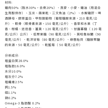
材料:
雞肉50%（脫水30%，去骨20%）、燕麥、小麥、雞油（用混合
生育酚保存）、玉米、蘋果乾、三文魚油（2%）、水解雞肝、啤
酒酵母、膠原蛋白、甲殼類動物（葡萄糖胺來源，210 毫克/公
斤）、軟骨（軟骨素來源，150 毫克/公斤）、香草和水果（丁
香、柑橘、迷迭香、薑黃，120 毫克/公斤）、甘露寡糖（ 120 毫
克/公斤）公斤）、低聚果糖（90 毫克/公斤）、莫哈韋絲蘭（90
毫克/公斤）、乾洋甘菊（80 毫克/公斤）、綠唇貽貝（糖胺聚醣
的來源，50 毫克/公斤）、乾藍莓（ 50 毫克/公斤）
分析成分:
粗蛋白質28.0%
粗脂肪16.0%
水分10.0%
粗灰分7.2%
粗纖維2.5%
鈣1.5%
磷1.1%
鈉0.2%
Omega-3 脂肪酸 0.2%