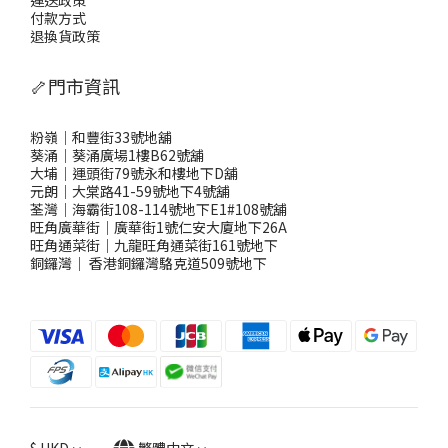
付款方式
退換貨政策
🦴門市資訊
粉嶺｜和豐街33號地舖
葵涌｜葵涌廣場1樓B62號舖
大埔｜運頭街79號永和樓地下D舖
元朗｜大棠路41-59號地下4號舖
荃灣｜海霸街108-114號地下E1#108號舖
旺角廣華街｜廣華街1號仁安大廈地下26A
旺角通菜街｜九龍旺角通菜街161號地下
銅鑼灣
｜
香港銅鑼灣駱克道509號地下
$
HKD
繁體中文