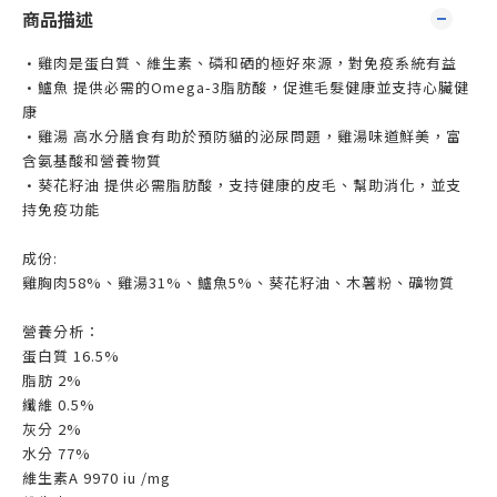
商品描述
•雞肉是蛋白質、維生素、磷和硒的極好來源，對免疫系統有益
•鱸魚 提供必需的Omega-3脂肪酸，促進毛髮健康並支持心臟健
康
•雞湯 高水分膳食有助於預防貓的泌尿問題，雞湯味道鮮美，富
含氨基酸和營養物質
•葵花籽油 提供必需脂肪酸，支持健康的皮毛、幫助消化，並支
持免疫功能
成份:
雞胸肉58%、雞湯31%、鱸魚5%、葵花籽油、木薯粉、礦物質
營養分析：
蛋白質 16.5%
脂肪 2%
纖維 0.5%
灰分 2%
水分 77%
維生素A 9970 iu /mg