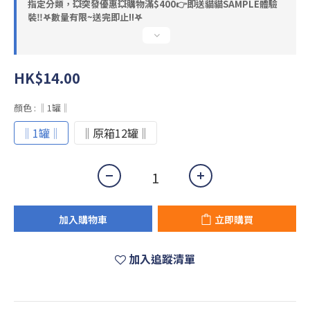
指定分類，💥突發優惠💥購物滿$400👉即送貓貓SAMPLE體驗
裝‼️𖤐數量有限~送完即止!!𖤐
HK$14.00
顏色
: ‖1罐‖
‖1罐‖
‖原箱12罐‖
加入購物車
立即購買
加入追蹤清單