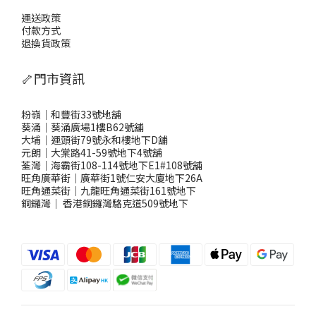
運送政策
付款方式
退換貨政策
🦴門市資訊
粉嶺｜和豐街33號地舖
葵涌｜葵涌廣場1樓B62號舖
大埔｜運頭街79號永和樓地下D舖
元朗｜大棠路41-59號地下4號舖
荃灣｜海霸街108-114號地下E1#108號舖
旺角廣華街｜廣華街1號仁安大廈地下26A
旺角通菜街｜九龍旺角通菜街161號地下
銅鑼灣
｜
香港銅鑼灣駱克道509號地下