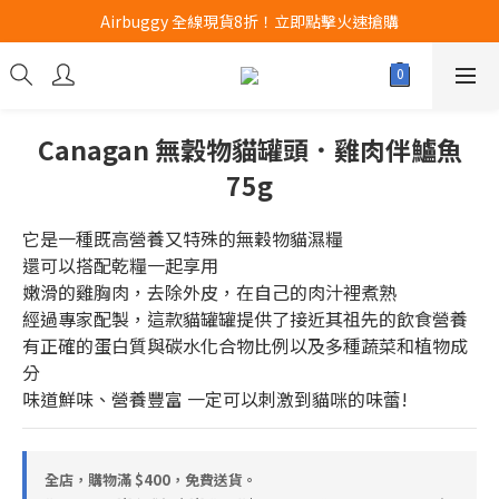
Airbuggy 全線現貨8折！立即點擊火速搶購
Airbuggy 全線現貨8折！立即點擊火速搶購
CURLI瑞士狗帶全款式3折！立即按下搶購
買任何獅子砂可享半價加購獅子砂木薯砂1包
Canagan 無穀物貓罐頭．雞肉伴鱸魚
Airbuggy 全線現貨8折！立即點擊火速搶購
75g
它是一種既高營養又特殊的無穀物貓濕糧
還可以搭配乾糧一起享用
嫩滑的雞胸肉，去除外皮，在自己的肉汁裡煮熟
經過專家配製，這款貓罐罐提供了接近其祖先的飲食營養
有正確的蛋白質與碳水化合物比例以及多種蔬菜和植物成
分
味道鮮味、營養豐富 一定可以刺激到貓咪的味蕾!
全店，購物滿 $400，免費送貨。