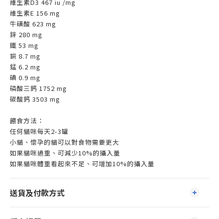
維生素D3 467 iu /mg
維生素E 156 mg
牛磺酸 623 mg
鋅 280 mg
鐵 53 mg
銅 8.7 mg
錳 6.2 mg
碘 0.9 mg
磷酸三鈣 1752 mg
碳酸鈣 3503 mg
餵食方法：
任何貓咪每天2-3罐
小貓、懷孕的貓可以對食物需要更大
如果貓咪過重、可減少10%的攝入量
如果貓咪體重看起來不足、可增加10%的攝入量
送貨及付款方式