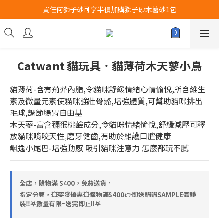
買任何獅子砂可享半價加購獅子砂木薯砂1包
Airbuggy 全線現貨8折！立即點擊火速搶購
Airbuggy 全線現貨8折！立即點擊火速搶購
Catwant 貓玩具．貓薄荷木天蓼小鳥
貓薄荷-含有荊芥內脂,令貓咪舒緩情緒心情愉悅,所含維生
素及微量元素使貓咪強壯骨骼,增強體質,可幫助貓咪排出
毛球,調節腸胃自由基
木天蓼-富含獼猴桃鹼成分,令貓咪情緒愉悅,舒緩減壓可釋
放貓咪啃咬天性,磨牙健齒,有助於維護口腔健康
飄逸小尾巴-增強動感 吸引貓咪注意力 怎麼都玩不膩
全店，購物滿 $400，免費送貨。
指定分類，💥突發優惠💥購物滿$400👉即送貓貓SAMPLE體驗
裝‼️𖤐數量有限~送完即止!!𖤐