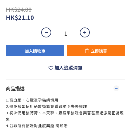
HK$24.00
HK$21.10
加入購物車
立即購買
加入追蹤清單
商品描述
1.高血壓、心臟及孕貓請慎用
2.避免頻繁使用過於頻繁會導致貓咪失去興趣
3.初次使用貓薄荷、木天蓼、蟲瘦果貓咪會興奮甚至過激屬正常現
象
4.並非所有貓咪對此感興趣 請知悉