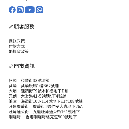
🦴顧客服務
運送政策
付款方式
退換貨政策
🦴門市資訊
粉嶺｜和豐街33號地舖
葵涌｜葵涌廣場1樓B62號舖
大埔｜運頭街79號永和樓地下D舖
元朗｜大棠路41-59號地下4號舖
荃灣｜海霸街108-114號地下E1#108號舖
旺角廣華街｜廣華街1號仁安大廈地下26A
旺角通菜街｜九龍旺角通菜街161號地下
銅鑼灣
｜
香港銅鑼灣駱克道509號地下