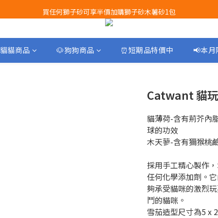
買任何獅子砂可享半價加購獅子砂木薯砂1包
Airbuggy 全線現貨8折！立即點擊火速搶購
Airbuggy 全線現貨8折！立即點擊火速搶購
貓貓商品
🐶狗狗商品
⏰短期品特價中
📢本
Catwant
貓薄荷-含有荊芥內
球的功效
木天蓼-含有獮猴桃
採用手工精心製作，
任何化學添加劑。它
夠承受貓咪的激烈玩
鬥的貓咪。
雪茄造型尺寸為5 x