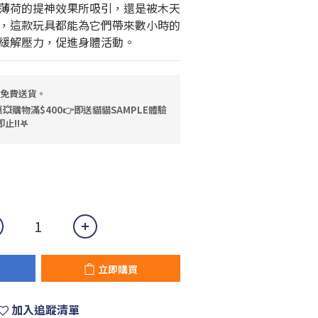
薄荷的提神效果所吸引，還是被木天
，這款玩具都能為它們帶來數小時的
緩解壓力，促進身體活動。
，免費送貨。
💥購物滿$400👉即送貓貓SAMPLE體驗
止!!𖤐
立即購買
加入追蹤清單