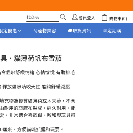
會員登入
購物車(0)
月限定優惠
🫧寵物美容
🚚取貨資訊
📅定期購
立即購買
 貓玩具．貓薄荷帆布雪茄
脂令貓咪舒緩情緒 心情愉悅 有助排毛
鹼 釋放貓咪啃咬天性 能夠舒緩減壓
填充物為優質貓薄荷或木天蓼，不含
由耐用的亞麻布製成，經久耐用，能
耍，非常適合喜歡踢、咬和與玩具搏
 20厘米，方便貓咪抓握和玩耍。