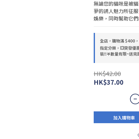
無論您的貓咪是被貓
蓼的誘人魅力所征服
娛樂，同時幫助它們
全店，購物滿 $400
指定分類，💥突發優惠
裝‼️𖤐數量有限~送完即
HK$42.00
HK$37.00
加入購物車