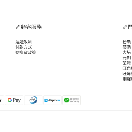
🦴顧客服務
🦴
運送政策
粉嶺
付款方式
葵涌
退換貨政策
大埔
元朗
荃灣
旺角
旺角
銅鑼