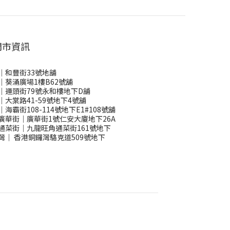
門市資訊
｜和豐街33號地舖
｜葵涌廣場1樓B62號舖
｜運頭街79號永和樓地下D舖
｜大棠路41-59號地下4號舖
｜海霸街108-114號地下E1#108號舖
廣華街｜廣華街1號仁安大廈地下26A
通菜街｜九龍旺角通菜街161號地下
灣
｜
香港銅鑼灣駱克道509號地下