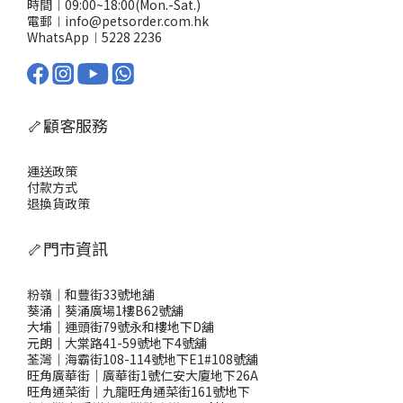
時間︱09:00~18:00(Mon.-Sat.)
電郵︱info@petsorder.com.hk
WhatsApp︱
5228 2236
🦴顧客服務
運送政策
付款方式
退換貨政策
🦴門市資訊
粉嶺｜和豐街33號地舖
葵涌｜葵涌廣場1樓B62號舖
大埔｜運頭街79號永和樓地下D舖
元朗｜大棠路41-59號地下4號舖
荃灣｜海霸街108-114號地下E1#108號舖
旺角廣華街｜廣華街1號仁安大廈地下26A
旺角通菜街｜九龍旺角通菜街161號地下