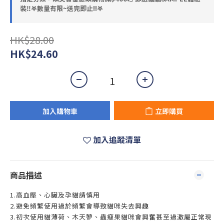
裝‼️𖤐數量有限~送完即止!!𖤐
HK$28.00
HK$24.60
加入購物車
立即購買
加入追蹤清單
商品描述
1.高血壓、心臟及孕貓請慎用
2.避免頻繁使用過於頻繁會導致貓咪失去興趣
3.初次使用貓薄荷、木天蓼、蟲瘦果貓咪會興奮甚至過激屬正常現