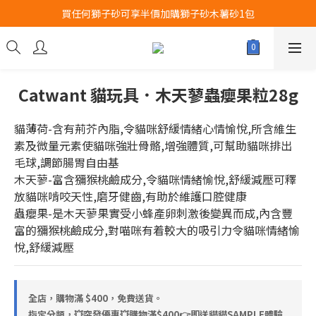
買任何獅子砂可享半價加購獅子砂木薯砂1包
Airbuggy 全線現貨8折！立即點擊火速搶購
Airbuggy 全線現貨8折！立即點擊火速搶購
Catwant 貓玩具．木天蓼蟲癭果粒28g
貓薄荷-含有荊芥內脂,令貓咪舒緩情緒心情愉悅,所含維生
素及微量元素使貓咪強壯骨骼,增強體質,可幫助貓咪排出
毛球,調節腸胃自由基
木天蓼-富含獼猴桃鹼成分,令貓咪情緒愉悅,舒緩減壓可釋
放貓咪啃咬天性,磨牙健齒,有助於維護口腔健康
蟲癭果-是木天蓼果實受小蜂產卵刺激後變異而成,內含豐
富的獼猴桃鹼成分,對喵咪有着較大的吸引力令貓咪情緒愉
悅,舒緩減壓
全店，購物滿 $400，免費送貨。
指定分類，💥突發優惠💥購物滿$400👉即送貓貓SAMPLE體驗