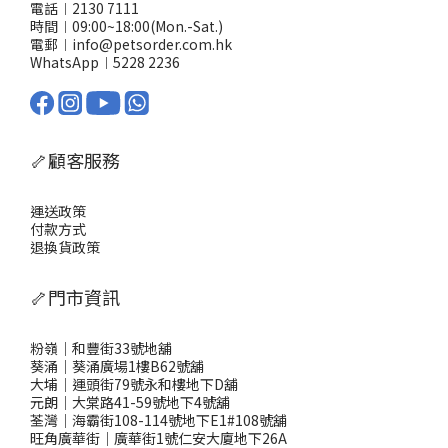
電話︱2130 7111
時間︱09:00~18:00(Mon.-Sat.)
電郵︱info@petsorder.com.hk
WhatsApp︱
5228 2236
🦴顧客服務
運送政策
付款方式
退換貨政策
🦴門市資訊
粉嶺｜和豐街33號地舖
葵涌｜葵涌廣場1樓B62號舖
大埔｜運頭街79號永和樓地下D舖
元朗｜大棠路41-59號地下4號舖
荃灣｜海霸街108-114號地下E1#108號舖
旺角廣華街｜廣華街1號仁安大廈地下26A