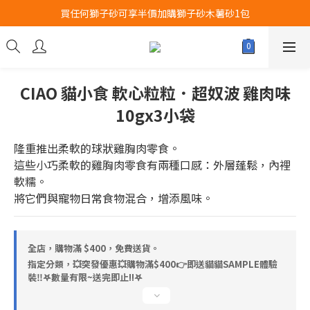
買任何獅子砂可享半價加購獅子砂木薯砂1包
Airbuggy 全線現貨8折！立即點擊火速搶購
Airbuggy 全線現貨8折！立即點擊火速搶購
CIAO 貓小食 軟心粒粒．超奴波 雞肉味
10gx3小袋
隆重推出柔軟的球狀雞胸肉零食。
這些小巧柔軟的雞胸肉零食有兩種口感：外層蓬鬆，內裡
軟糯。
將它們與寵物日常食物混合，增添風味。
全店，購物滿 $400，免費送貨。
指定分類，💥突發優惠💥購物滿$400👉即送貓貓SAMPLE體驗
裝‼️𖤐數量有限~送完即止!!𖤐