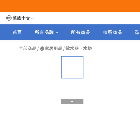
繁體中文
首頁
所有品牌
所有商品
精選商品

全部商品
/
🏠家居用品
/
飲水器．水樽