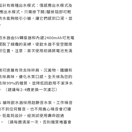
設計有兩種出水模式：僅感應出水模式及
感應出水模式。只需按下開/關按鈕即可輕
流水能夠吸引小貓，讓它們感到口渴，並
。
水器由5V轉接器和內建2400mAh可充電
擺脫了線纜的束縛，使飲水器不受空間限
何位置。注意：首次使用前請將電池充滿
統可逐層有效去除碎屑、沉澱物、鐵鏽和
去除異味，優化水質口感。全天候為您的
去除99%的雜質，並降低因飲用不潔淨水
 （建議每2-4週更換一次濾芯）
SS 貓咪飲水器採用超靜音水泵，工作噪音
乎聽不到任何聲音，也不用擔心噪音會打擾
。低能耗設計，經測試使用壽命超過
省電。 （請每週清潔一次，否則雜質堵塞會