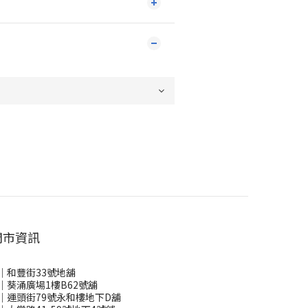
門市資訊
｜和豐街33號地舖
｜葵涌廣場1樓B62號舖
｜運頭街79號永和樓地下D舖