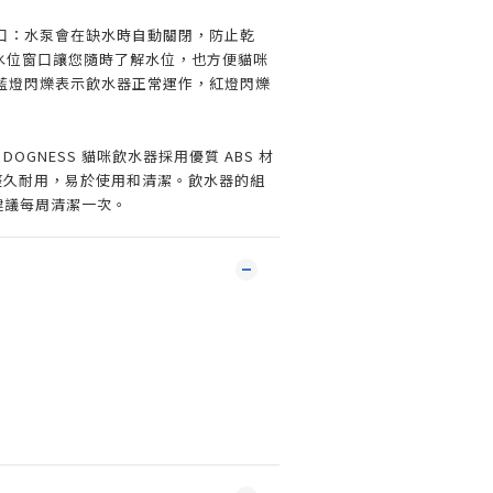
口：水泵會在缺水時自動關閉，防止乾
視水位窗口讓您隨時了解水位，也方便貓咪
藍燈閃爍表示飲水器正常運作，紅燈閃爍
DOGNESS 貓咪飲水器採用優質 ABS 材
經久耐用，易於使用和清潔。飲水器的組
。建議每周清潔一次。