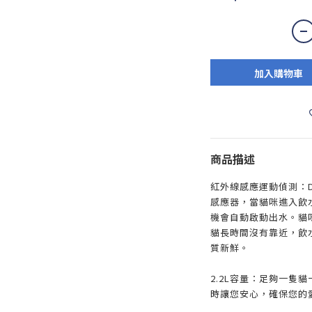
加入購物車
商品描述
紅外線感應運動偵測：D
感應器，當貓咪進入飲水機
機會自動啟動出水。貓
貓長時間沒有靠近，飲
質新鮮。
2.2L容量：足夠一隻
時讓您安心，確保您的