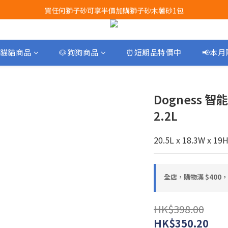
買任何獅子砂可享半價加購獅子砂木薯砂1包
Airbuggy 全線現貨8折！立即點擊火速搶購
Airbuggy 全線現貨8折！立即點擊火速搶購
貓貓商品
🐶狗狗商品
⏰短期品特價中
📢本
Dogness
2.2L
20.5L x 18.3W x 19
全店，購物滿 $400
HK$398.00
HK$350.20