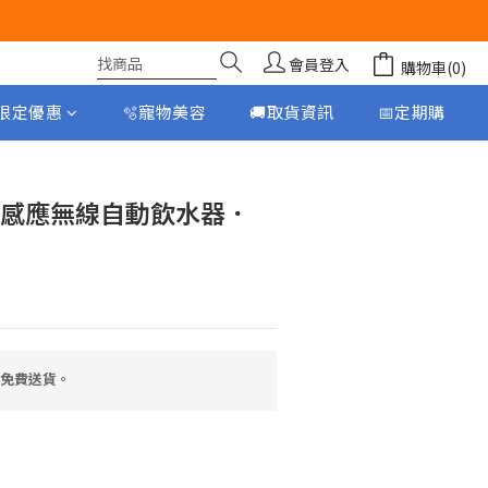
會員登入
購物車(0)
月限定優惠
🫧寵物美容
🚚取貨資訊
📅定期購
立即購買
 智能感應無線自動飲水器．
H
，免費送貨。