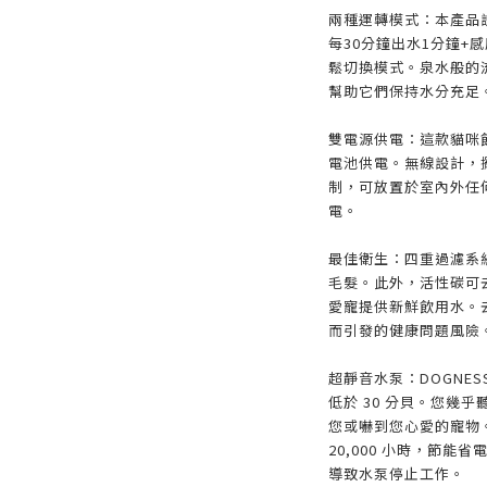
兩種運轉模式：本產品
每30分鐘出水1分鐘+
鬆切換模式。泉水般的
幫助它們保持水分充足
雙電源供電：這款貓咪飲
電池供電。無線設計，
制，可放置於室內外任
電。
最佳衛生：四重過濾系
毛髮。此外，活性碳可
愛寵提供新鮮飲用水。
而引發的健康問題風險。
超靜音水泵：DOGNE
低於 30 分貝。您幾
您或嚇到您心愛的寵物
20,000 小時，節能
導致水泵停止工作。