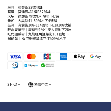
粉嶺｜和豐街33號地舖
葵涌｜葵涌廣場1樓B62號舖
大埔｜運頭街79號永和樓地下D舖
元朗｜大棠路41-59號地下4號舖
荃灣｜海霸街108-114號地下E1#108號舖
旺角廣華街｜廣華街1號仁安大廈地下26A
旺角通菜街｜九龍旺角通菜街161號地下
銅鑼灣
｜
香港銅鑼灣駱克道509號地下
$
HKD
繁體中文