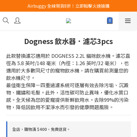
Airbuggy 全線現貨8折！立即點擊火速搶購
Airbuggy 全線現貨8折！立即點擊火速搶購
CURLI瑞士狗帶全款式3折！立即按下搶購
買任何獅子砂可享半價加購獅子砂木薯砂1包
Dogness 飲水器．濾芯3pcs
Airbuggy 全線現貨8折！立即點擊火速搶購
此款替換濾芯適用於 DOGNESS 2.2L 貓咪飲水機。濾芯直
徑為 5.8 英吋/148 毫米（內徑：1.26 英吋/32 毫米），也
適用於大多數同尺寸的寵物飲水機，請在購買前測量您的
飲水機尺寸。
最佳衛生保障－四重過濾系統可逐層有效去除污垢、沉澱
物、鐵鏽和毛髮。此外，活性碳可防止異味，優化水質口
感。全天候為您的愛寵提供新鮮飲用水。去除99%的污染
物，降低因飲用不潔淨水而引發的健康問題風險。
全店，購物滿 $400，免費送貨。